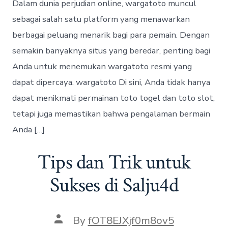
Dalam dunia perjudian online, wargatoto muncul
sebagai salah satu platform yang menawarkan
berbagai peluang menarik bagi para pemain. Dengan
semakin banyaknya situs yang beredar, penting bagi
Anda untuk menemukan wargatoto resmi yang
dapat dipercaya. wargatoto Di sini, Anda tidak hanya
dapat menikmati permainan toto togel dan toto slot,
tetapi juga memastikan bahwa pengalaman bermain
Anda […]
Tips dan Trik untuk
Sukses di Salju4d
Post
By
fOT8EJXjf0m8ov5