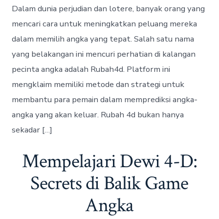
Dalam dunia perjudian dan lotere, banyak orang yang
mencari cara untuk meningkatkan peluang mereka
dalam memilih angka yang tepat. Salah satu nama
yang belakangan ini mencuri perhatian di kalangan
pecinta angka adalah Rubah4d. Platform ini
mengklaim memiliki metode dan strategi untuk
membantu para pemain dalam memprediksi angka-
angka yang akan keluar. Rubah 4d bukan hanya
sekadar […]
Mempelajari Dewi 4-D:
Secrets di Balik Game
Angka