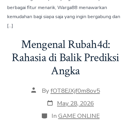
berbagai fitur menarik, Warga88 menawarkan
kemudahan bagi siapa saja yang ingin bergabung dan
[…]
Mengenal Rubah4d:
Rahasia di Balik Prediksi
Angka
Post
By
fOT8EJXjf0m8ov5
author
Post
May 28, 2026
date
Categories
In
GAME ONLINE