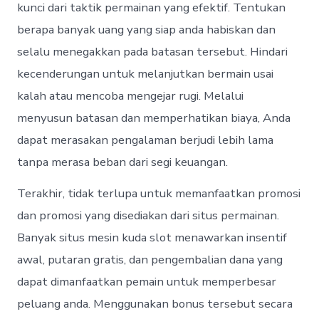
kunci dari taktik permainan yang efektif. Tentukan
berapa banyak uang yang siap anda habiskan dan
selalu menegakkan pada batasan tersebut. Hindari
kecenderungan untuk melanjutkan bermain usai
kalah atau mencoba mengejar rugi. Melalui
menyusun batasan dan memperhatikan biaya, Anda
dapat merasakan pengalaman berjudi lebih lama
tanpa merasa beban dari segi keuangan.
Terakhir, tidak terlupa untuk memanfaatkan promosi
dan promosi yang disediakan dari situs permainan.
Banyak situs mesin kuda slot menawarkan insentif
awal, putaran gratis, dan pengembalian dana yang
dapat dimanfaatkan pemain untuk memperbesar
peluang anda. Menggunakan bonus tersebut secara