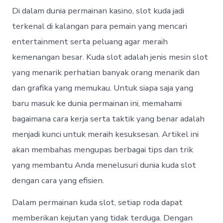
Di dalam dunia permainan kasino, slot kuda jadi
terkenal di kalangan para pemain yang mencari
entertainment serta peluang agar meraih
kemenangan besar. Kuda slot adalah jenis mesin slot
yang menarik perhatian banyak orang menarik dan
dan grafika yang memukau. Untuk siapa saja yang
baru masuk ke dunia permainan ini, memahami
bagaimana cara kerja serta taktik yang benar adalah
menjadi kunci untuk meraih kesuksesan. Artikel ini
akan membahas mengupas berbagai tips dan trik
yang membantu Anda menelusuri dunia kuda slot
dengan cara yang efisien.
Dalam permainan kuda slot, setiap roda dapat
memberikan kejutan yang tidak terduga. Dengan