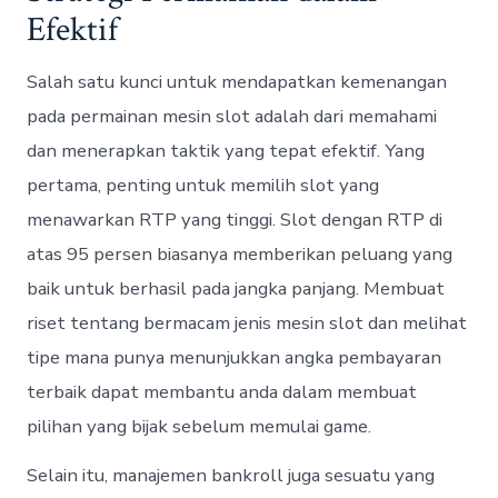
Efektif
Salah satu kunci untuk mendapatkan kemenangan
pada permainan mesin slot adalah dari memahami
dan menerapkan taktik yang tepat efektif. Yang
pertama, penting untuk memilih slot yang
menawarkan RTP yang tinggi. Slot dengan RTP di
atas 95 persen biasanya memberikan peluang yang
baik untuk berhasil pada jangka panjang. Membuat
riset tentang bermacam jenis mesin slot dan melihat
tipe mana punya menunjukkan angka pembayaran
terbaik dapat membantu anda dalam membuat
pilihan yang bijak sebelum memulai game.
Selain itu, manajemen bankroll juga sesuatu yang