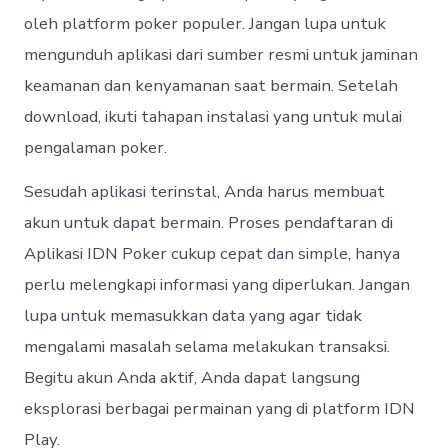
oleh platform poker populer. Jangan lupa untuk
mengunduh aplikasi dari sumber resmi untuk jaminan
keamanan dan kenyamanan saat bermain. Setelah
download, ikuti tahapan instalasi yang untuk mulai
pengalaman poker.
Sesudah aplikasi terinstal, Anda harus membuat
akun untuk dapat bermain. Proses pendaftaran di
Aplikasi IDN Poker cukup cepat dan simple, hanya
perlu melengkapi informasi yang diperlukan. Jangan
lupa untuk memasukkan data yang agar tidak
mengalami masalah selama melakukan transaksi.
Begitu akun Anda aktif, Anda dapat langsung
eksplorasi berbagai permainan yang di platform IDN
Play.