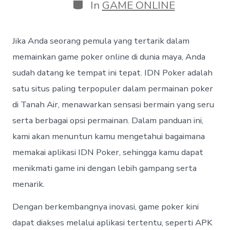
Categories
In
GAME ONLINE
Jika Anda seorang pemula yang tertarik dalam
memainkan game poker online di dunia maya, Anda
sudah datang ke tempat ini tepat. IDN Poker adalah
satu situs paling terpopuler dalam permainan poker
di Tanah Air, menawarkan sensasi bermain yang seru
serta berbagai opsi permainan. Dalam panduan ini,
kami akan menuntun kamu mengetahui bagaimana
memakai aplikasi IDN Poker, sehingga kamu dapat
menikmati game ini dengan lebih gampang serta
menarik.
Dengan berkembangnya inovasi, game poker kini
dapat diakses melalui aplikasi tertentu, seperti APK