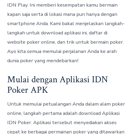
IDN Play. Ini memberi kesempatan kamu bermain
kapan saja serta di lokasi mana pun hanya dengan
smartphone Anda. Kami bakal menjelaskan langkah-
langkah untuk download aplikasi ini, daftar di
website poker online, dan trik untuk bermain poker.
Ayo kita semua memulai perjalanan Anda ke arah
dunia poker yang mendebarkan!
Mulai dengan Aplikasi IDN
Poker APK
Untuk memulai petualangan Anda dalam alam poker
online, langkah pertama adalah download Aplikasi
IDN Poker. Aplikasi tersebut menyediakan akses
cepat ke berbagai permainan poker yang ditawarkan