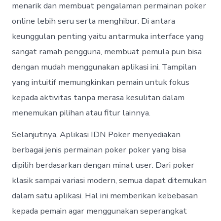
menarik dan membuat pengalaman permainan poker
online lebih seru serta menghibur. Di antara
keunggulan penting yaitu antarmuka interface yang
sangat ramah pengguna, membuat pemula pun bisa
dengan mudah menggunakan aplikasi ini. Tampilan
yang intuitif memungkinkan pemain untuk fokus
kepada aktivitas tanpa merasa kesulitan dalam
menemukan pilihan atau fitur lainnya.
Selanjutnya, Aplikasi IDN Poker menyediakan
berbagai jenis permainan poker poker yang bisa
dipilih berdasarkan dengan minat user. Dari poker
klasik sampai variasi modern, semua dapat ditemukan
dalam satu aplikasi. Hal ini memberikan kebebasan
kepada pemain agar menggunakan seperangkat