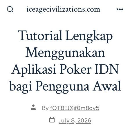
Skip
iceagecivilizations.com
to
Search
Me
Toggle
content
Tutorial Lengkap
Menggunakan
Aplikasi Poker IDN
bagi Pengguna Awal
Post
By
fOT8EJXjf0m8ov5
author
Post
July 8, 2026
date