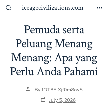
Skip
iceagecivilizations.com
to
Search
Me
Toggle
content
Pemuda serta
Peluang Menang
Menang: Apa yang
Perlu Anda Pahami
Post
By
fOT8EJXjf0m8ov5
author
Post
July 5, 2026
date