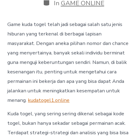
Categories
In
GAME ONLINE
Game kuda togel telah jadi sebagai salah satu jenis
hiburan yang terkenal di berbagai lapisan
masyarakat. Dengan aneka pilihan nomor dan chance
yang menyertainya, banyak sekali individu berminat
guna menguji keberuntungan sendiri. Namun, di balik
kesenangan itu, penting untuk mengetahui cara
permainan ini bekerja dan apa yang bisa dapat Anda
jalankan untuk meningkatkan kesempatan untuk
menang.
kudatogel1.online
Kuda togel, yang sering sering dikenal sebagai kode
togel, bukan hanya sekadar sebagai permainan acak.
Terdapat strategi-strategi dan analisis yang bisa bisa