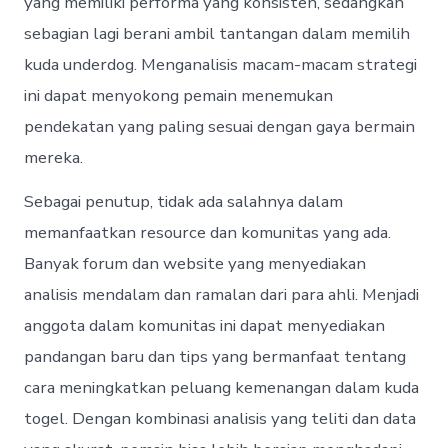
yang memiliki performa yang konsisten, sedangkan
sebagian lagi berani ambil tantangan dalam memilih
kuda underdog. Menganalisis macam-macam strategi
ini dapat menyokong pemain menemukan
pendekatan yang paling sesuai dengan gaya bermain
mereka.
Sebagai penutup, tidak ada salahnya dalam
memanfaatkan resource dan komunitas yang ada.
Banyak forum dan website yang menyediakan
analisis mendalam dan ramalan dari para ahli. Menjadi
anggota dalam komunitas ini dapat menyediakan
pandangan baru dan tips yang bermanfaat tentang
cara meningkatkan peluang kemenangan dalam kuda
togel. Dengan kombinasi analisis yang teliti dan data