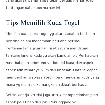
yang akurat, pemain bisa lebih bersiap menghadapi
tantangan dalam permainan ini.
Tips Memilih Kuda Togel
Memilih pura-pura togel yg akurat adalah tindakan
penting dalam menambah peluang berhasil.
Pertama-tama, jalankan riset secara mendalam
tentang kinerja kuda yg akan kamu ambil. Perhatikan
hasil balapan sebelumnya, kondisi kuda, dan aspek-
aspek lain misalnya iklim dan lintasan. Data ini dapat
memberikan wawasan lebih baik mengenai kuda yang
mana yg memiliki kemungkinan dapat berhasil.
Selain kinerja, krusial juga untuk mempertimbangkan
aspek pelatihan dan joki. Penunggang yg