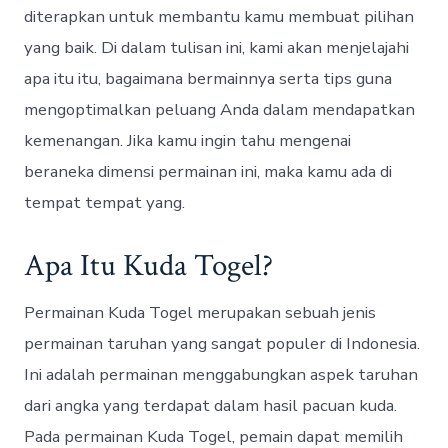
diterapkan untuk membantu kamu membuat pilihan
yang baik. Di dalam tulisan ini, kami akan menjelajahi
apa itu itu, bagaimana bermainnya serta tips guna
mengoptimalkan peluang Anda dalam mendapatkan
kemenangan. Jika kamu ingin tahu mengenai
beraneka dimensi permainan ini, maka kamu ada di
tempat tempat yang.
Apa Itu Kuda Togel?
Permainan Kuda Togel merupakan sebuah jenis
permainan taruhan yang sangat populer di Indonesia.
Ini adalah permainan menggabungkan aspek taruhan
dari angka yang terdapat dalam hasil pacuan kuda.
Pada permainan Kuda Togel, pemain dapat memilih