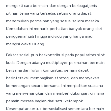
mengerti cara bermain, dan dengan berbagai jenis
pilihan tema yang tersedia, setiap orang dapat
menemukan permainan yang sesuai selera mereka.
Kemudahan ini menarik perhatian banyak orang, dari
penggemar judi hingga individu yang hanya mau
mengisi waktu luang.
Faktor sosial pun berkontribusi pada popularitas slot
kuda. Dengan adanya multiplayer permainan bermain
bersama dan forum komunitas, pemain dapat
berinteraksi, membagikan strategi, dan merayakan
kemenangan secara bersama. Ini menjadikan suasana
yang menyenangkan dan memberi dukungan, di mana
pemain merasa bagian dari satu kelompok.
Kesempatan untuk bersosialisasi sementara bermain