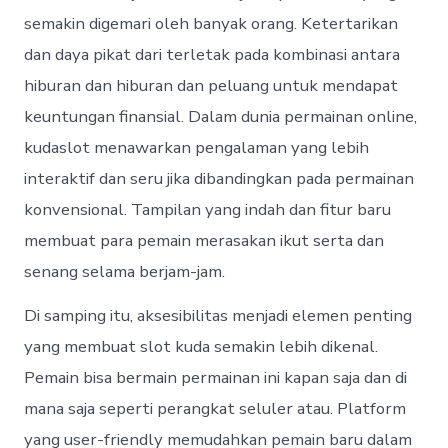
semakin digemari oleh banyak orang. Ketertarikan
dan daya pikat dari terletak pada kombinasi antara
hiburan dan hiburan dan peluang untuk mendapat
keuntungan finansial. Dalam dunia permainan online,
kudaslot menawarkan pengalaman yang lebih
interaktif dan seru jika dibandingkan pada permainan
konvensional. Tampilan yang indah dan fitur baru
membuat para pemain merasakan ikut serta dan
senang selama berjam-jam.
Di samping itu, aksesibilitas menjadi elemen penting
yang membuat slot kuda semakin lebih dikenal.
Pemain bisa bermain permainan ini kapan saja dan di
mana saja seperti perangkat seluler atau. Platform
yang user-friendly memudahkan pemain baru dalam