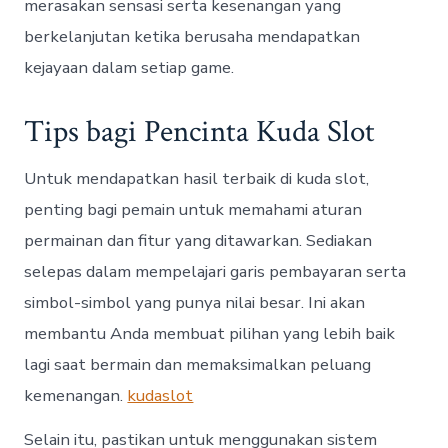
merasakan sensasi serta kesenangan yang
berkelanjutan ketika berusaha mendapatkan
kejayaan dalam setiap game.
Tips bagi Pencinta Kuda Slot
Untuk mendapatkan hasil terbaik di kuda slot,
penting bagi pemain untuk memahami aturan
permainan dan fitur yang ditawarkan. Sediakan
selepas dalam mempelajari garis pembayaran serta
simbol-simbol yang punya nilai besar. Ini akan
membantu Anda membuat pilihan yang lebih baik
lagi saat bermain dan memaksimalkan peluang
kemenangan.
kudaslot
Selain itu, pastikan untuk menggunakan sistem