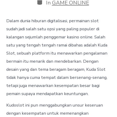
Categories
In
GAME ONLINE
Dalam dunia hiburan digitalisasi, permainan slot
sudah jadi salah satu opsi yang paling populer di
kalangan sejumlah penggemar kasino online. Salah
satu yang tengah tengah ramai dibahas adalah Kuda
Slot, sebuah platform itu menawarkan pengalaman
bermain itu menarik dan mendebarkan. Dengan
desain yang dan tema beragam beragam, Kuda Slot
tidak hanya cuma tempat dalam bersenang-senang,
tetapi juga menawarkan kesempatan besar bagi
pemain supaya mendapatkan keuntungan.
Kudoslot ini pun menggabungkan unsur keseruan
dengan kesempatan untuk memenangkan