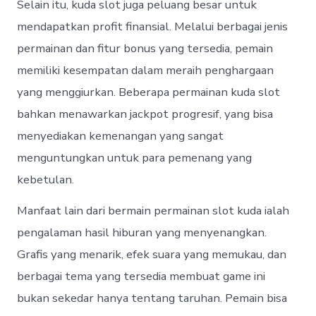
Selain itu, kuda slot juga peluang besar untuk
mendapatkan profit finansial. Melalui berbagai jenis
permainan dan fitur bonus yang tersedia, pemain
memiliki kesempatan dalam meraih penghargaan
yang menggiurkan. Beberapa permainan kuda slot
bahkan menawarkan jackpot progresif, yang bisa
menyediakan kemenangan yang sangat
menguntungkan untuk para pemenang yang
kebetulan.
Manfaat lain dari bermain permainan slot kuda ialah
pengalaman hasil hiburan yang menyenangkan.
Grafis yang menarik, efek suara yang memukau, dan
berbagai tema yang tersedia membuat game ini
bukan sekedar hanya tentang taruhan. Pemain bisa