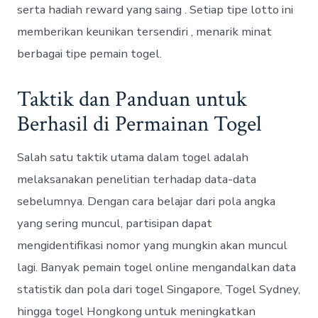
serta hadiah reward yang saing . Setiap tipe lotto ini
memberikan keunikan tersendiri , menarik minat
berbagai tipe pemain togel.
Taktik dan Panduan untuk
Berhasil di Permainan Togel
Salah satu taktik utama dalam togel adalah
melaksanakan penelitian terhadap data-data
sebelumnya. Dengan cara belajar dari pola angka
yang sering muncul, partisipan dapat
mengidentifikasi nomor yang mungkin akan muncul
lagi. Banyak pemain togel online mengandalkan data
statistik dan pola dari togel Singapore, Togel Sydney,
hingga togel Hongkong untuk meningkatkan