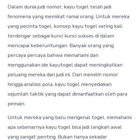
Dalam dunia judi nomor, kayu togel telah jadi
fenomena yang memikat ramai orang. Untuk mereka
yang pecinta togel, konsep kayu togel sering kali
terdengar sebagai kunci kunci sukses di dalam
mencapai keberuntungan. Banyak orang yang
percaya percaya bahwa memahami dan
menggunakan ide kayutogel dapat meningkatkan
peluang mereka dari judi ini. Dari memilih nomor
hingga analisis pola, kayu togel menyediakan
sejumlah taktik yang dapat dimanfaatkan oleh para
pemain.
Untuk mereka yang baru mengenal togel, memahami
apa sebenarnya kayu togel bisa jadi langkah awal
yang sangat penting. Bukan hanya sekadar