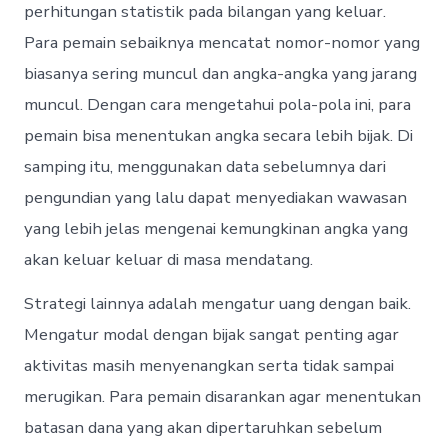
perhitungan statistik pada bilangan yang keluar.
Para pemain sebaiknya mencatat nomor-nomor yang
biasanya sering muncul dan angka-angka yang jarang
muncul. Dengan cara mengetahui pola-pola ini, para
pemain bisa menentukan angka secara lebih bijak. Di
samping itu, menggunakan data sebelumnya dari
pengundian yang lalu dapat menyediakan wawasan
yang lebih jelas mengenai kemungkinan angka yang
akan keluar keluar di masa mendatang.
Strategi lainnya adalah mengatur uang dengan baik.
Mengatur modal dengan bijak sangat penting agar
aktivitas masih menyenangkan serta tidak sampai
merugikan. Para pemain disarankan agar menentukan
batasan dana yang akan dipertaruhkan sebelum