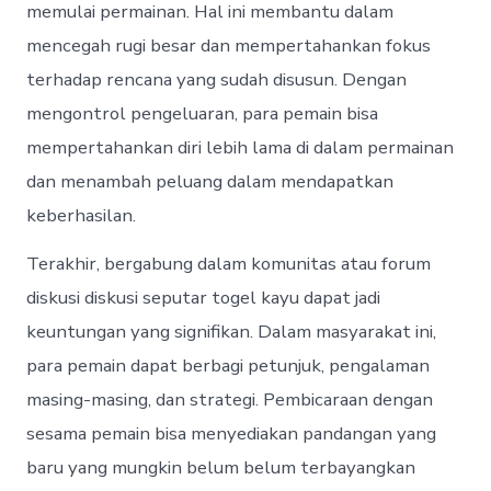
memulai permainan. Hal ini membantu dalam
mencegah rugi besar dan mempertahankan fokus
terhadap rencana yang sudah disusun. Dengan
mengontrol pengeluaran, para pemain bisa
mempertahankan diri lebih lama di dalam permainan
dan menambah peluang dalam mendapatkan
keberhasilan.
Terakhir, bergabung dalam komunitas atau forum
diskusi diskusi seputar togel kayu dapat jadi
keuntungan yang signifikan. Dalam masyarakat ini,
para pemain dapat berbagi petunjuk, pengalaman
masing-masing, dan strategi. Pembicaraan dengan
sesama pemain bisa menyediakan pandangan yang
baru yang mungkin belum belum terbayangkan