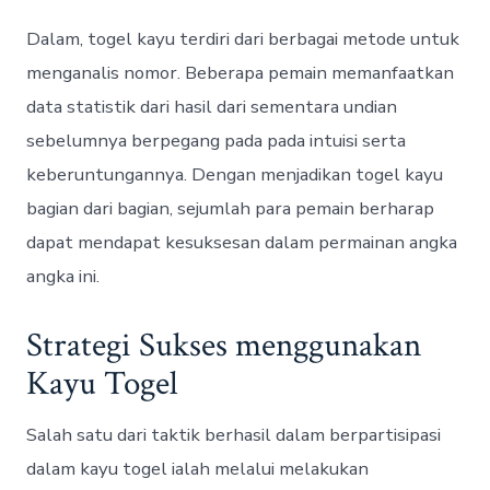
Dalam, togel kayu terdiri dari berbagai metode untuk
menganalis nomor. Beberapa pemain memanfaatkan
data statistik dari hasil dari sementara undian
sebelumnya berpegang pada pada intuisi serta
keberuntungannya. Dengan menjadikan togel kayu
bagian dari bagian, sejumlah para pemain berharap
dapat mendapat kesuksesan dalam permainan angka
angka ini.
Strategi Sukses menggunakan
Kayu Togel
Salah satu dari taktik berhasil dalam berpartisipasi
dalam kayu togel ialah melalui melakukan