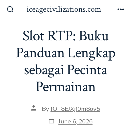
Skip
iceagecivilizations.com
to
Search
Me
Toggle
content
Slot RTP: Buku
Panduan Lengkap
sebagai Pecinta
Permainan
Post
By
fOT8EJXjf0m8ov5
author
Post
June 6, 2026
date