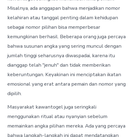
Misalnya, ada anggapan bahwa menjadikan nomor
kelahiran atau tanggal penting dalam kehidupan
sebagai nomor pilihan bisa memperbesar
kemungkinan berhasil. Beberapa orang juga percaya
bahwa susunan angka yang sering muncul dengan
jumlah tinggi seharusnya diwaspadai, karena itu
dianggap telah "jenuh" dan tidak memberikan
keberuntungan. Keyakinan ini menciptakan ikatan
emosional yang erat antara pemain dan nomor yang
dipilih.
Masyarakat kawantogel juga seringkali
menggunakan ritual atau nyanyian sebelum
memainkan angka pilihan mereka. Ada yang percaya
bahwa langkah-langkah ini dapat mendatangkan