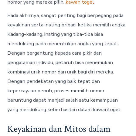
nomor yang mereka pilih.
kawan togel
Pada akhirnya, sangat penting bagi berpegang pada
keyakinan serta insting pribadi ketika memilih angka.
Kadang-kadang, insting yang tiba-tiba bisa
mendukung pada menentukan angka yang tepat.
Dengan bergantung kepada cara pikir dan
pengalaman individu, petaruh bisa menemukan
kombinasi unik nomor dan unik bagi diri mereka.
Dengan pendekatan yang baik tepat dan
kepercayaan penuh, proses memilih nomor
beruntung dapat menjadi salah satu kemampuan
yang mendukung keberhasilan dalam kawantogel.
Keyakinan dan Mitos dalam