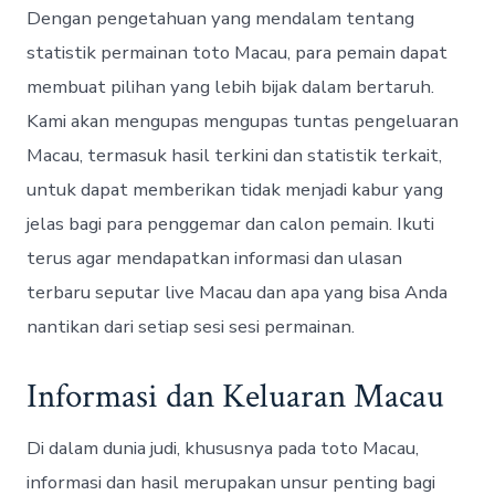
Dengan pengetahuan yang mendalam tentang
statistik permainan toto Macau, para pemain dapat
membuat pilihan yang lebih bijak dalam bertaruh.
Kami akan mengupas mengupas tuntas pengeluaran
Macau, termasuk hasil terkini dan statistik terkait,
untuk dapat memberikan tidak menjadi kabur yang
jelas bagi para penggemar dan calon pemain. Ikuti
terus agar mendapatkan informasi dan ulasan
terbaru seputar live Macau dan apa yang bisa Anda
nantikan dari setiap sesi sesi permainan.
Informasi dan Keluaran Macau
Di dalam dunia judi, khususnya pada toto Macau,
informasi dan hasil merupakan unsur penting bagi