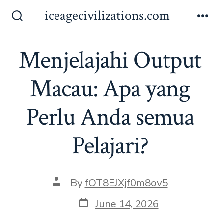
Skip
iceagecivilizations.com
to
Search
Me
Toggle
content
Menjelajahi Output
Macau: Apa yang
Perlu Anda semua
Pelajari?
Post
By
fOT8EJXjf0m8ov5
author
Post
June 14, 2026
date