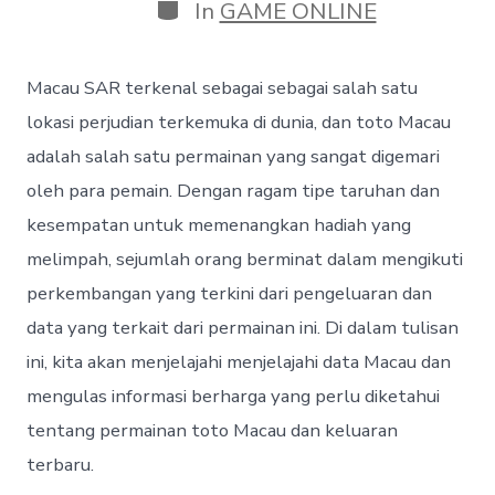
Categories
In
GAME ONLINE
Macau SAR terkenal sebagai sebagai salah satu
lokasi perjudian terkemuka di dunia, dan toto Macau
adalah salah satu permainan yang sangat digemari
oleh para pemain. Dengan ragam tipe taruhan dan
kesempatan untuk memenangkan hadiah yang
melimpah, sejumlah orang berminat dalam mengikuti
perkembangan yang terkini dari pengeluaran dan
data yang terkait dari permainan ini. Di dalam tulisan
ini, kita akan menjelajahi menjelajahi data Macau dan
mengulas informasi berharga yang perlu diketahui
tentang permainan toto Macau dan keluaran
terbaru.