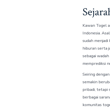
Sejar
Kawan Togel ad
Indonesia. Asal
sudah menjadi 
hiburan serta 
sebagai wadah 
memprediksi nu
Seiring dengan
semakin beruba
pribadi, tetapi
berbagai saran
komunitas tog