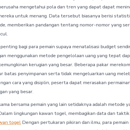
 berusaha mengetahui pola dan tren yang dapat dapat meni
reka untuk menang. Data tersebut biasanya berisi statistik
ode, memberikan pandangan tentang nomor-nomor yang seri
cul.
, penting bagi para pemain supaya menatalisasi budget sendir
ngan menggunakan metode pengelolaan uang yang tepat d
emungkinan kerugian yang besar. Beberapa pakar merekom
r batas penyimpanan serta tidak mengeluarkan uang melebi
ngan cara yang disiplin, peserta dapat merasakan permaina
gan yang besar.
asama bersama pemain yang lain setidaknya adalah metode y
 Dalam lingkungan kawan togel, membagikan data dan takti
wan togel
Dengan pertukaran pikiran dan ilmu, para pemain