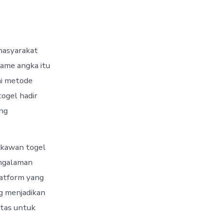
 masyarakat
game angka itu
ai metode
ogel hadir
ang
 kawan togel
engalaman
platform yang
ng menjadikan
itas untuk