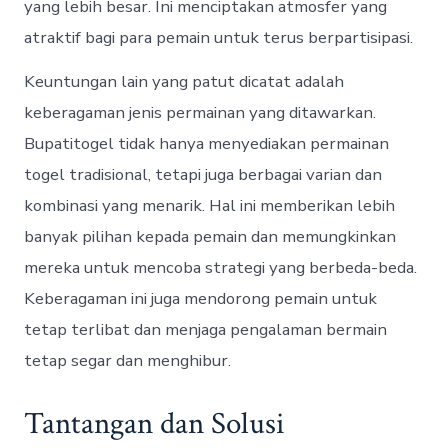
yang lebih besar. Ini menciptakan atmosfer yang
atraktif bagi para pemain untuk terus berpartisipasi.
Keuntungan lain yang patut dicatat adalah
keberagaman jenis permainan yang ditawarkan.
Bupatitogel tidak hanya menyediakan permainan
togel tradisional, tetapi juga berbagai varian dan
kombinasi yang menarik. Hal ini memberikan lebih
banyak pilihan kepada pemain dan memungkinkan
mereka untuk mencoba strategi yang berbeda-beda.
Keberagaman ini juga mendorong pemain untuk
tetap terlibat dan menjaga pengalaman bermain
tetap segar dan menghibur.
Tantangan dan Solusi