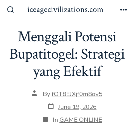
Skip
iceagecivilizations.com
to
Search
Me
Toggle
content
Menggali Potensi
Bupatitogel: Strategi
yang Efektif
Post
By
fOT8EJXjf0m8ov5
author
Post
June 19, 2026
date
Categories
In
GAME ONLINE