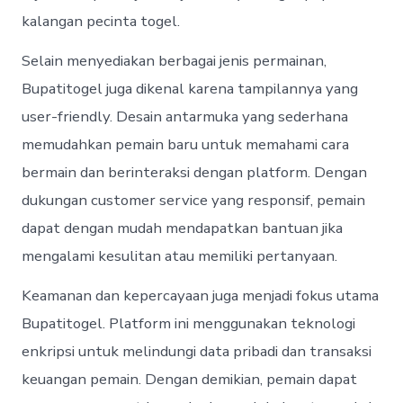
kalangan pecinta togel.
Selain menyediakan berbagai jenis permainan,
Bupatitogel juga dikenal karena tampilannya yang
user-friendly. Desain antarmuka yang sederhana
memudahkan pemain baru untuk memahami cara
bermain dan berinteraksi dengan platform. Dengan
dukungan customer service yang responsif, pemain
dapat dengan mudah mendapatkan bantuan jika
mengalami kesulitan atau memiliki pertanyaan.
Keamanan dan kepercayaan juga menjadi fokus utama
Bupatitogel. Platform ini menggunakan teknologi
enkripsi untuk melindungi data pribadi dan transaksi
keuangan pemain. Dengan demikian, pemain dapat