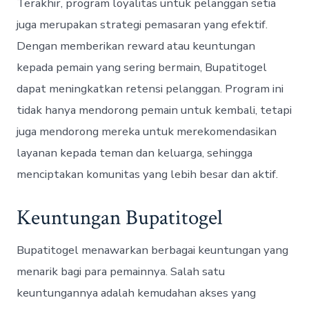
Terakhir, program loyalitas untuk pelanggan setia
juga merupakan strategi pemasaran yang efektif.
Dengan memberikan reward atau keuntungan
kepada pemain yang sering bermain, Bupatitogel
dapat meningkatkan retensi pelanggan. Program ini
tidak hanya mendorong pemain untuk kembali, tetapi
juga mendorong mereka untuk merekomendasikan
layanan kepada teman dan keluarga, sehingga
menciptakan komunitas yang lebih besar dan aktif.
Keuntungan Bupatitogel
Bupatitogel menawarkan berbagai keuntungan yang
menarik bagi para pemainnya. Salah satu
keuntungannya adalah kemudahan akses yang