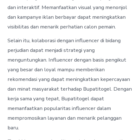
dan interaktif. Memanfaatkan visual yang menonjol
dan kampanye iklan berbayar dapat meningkatkan
visibilitas dan menarik perhatian calon pemain.
Selain itu, kolaborasi dengan influencer di bidang
perjudian dapat menjadi strategi yang
menguntungkan. Influencer dengan basis pengikut
yang besar dan loyal mampu memberikan
rekomendasi yang dapat meningkatkan kepercayaan
dan minat masyarakat terhadap Bupatitogel. Dengan
kerja sama yang tepat, Bupatitogel dapat
memanfaatkan popularitas influencer dalam
mempromosikan layanan dan menarik pelanggan
baru.