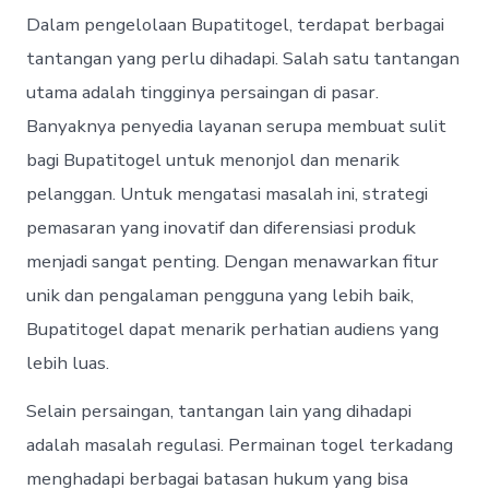
Dalam pengelolaan Bupatitogel, terdapat berbagai
tantangan yang perlu dihadapi. Salah satu tantangan
utama adalah tingginya persaingan di pasar.
Banyaknya penyedia layanan serupa membuat sulit
bagi Bupatitogel untuk menonjol dan menarik
pelanggan. Untuk mengatasi masalah ini, strategi
pemasaran yang inovatif dan diferensiasi produk
menjadi sangat penting. Dengan menawarkan fitur
unik dan pengalaman pengguna yang lebih baik,
Bupatitogel dapat menarik perhatian audiens yang
lebih luas.
Selain persaingan, tantangan lain yang dihadapi
adalah masalah regulasi. Permainan togel terkadang
menghadapi berbagai batasan hukum yang bisa