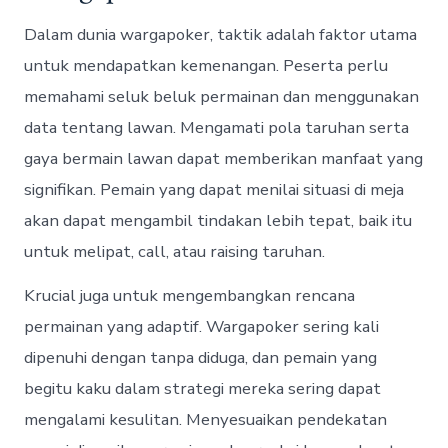
Dalam dunia wargapoker, taktik adalah faktor utama
untuk mendapatkan kemenangan. Peserta perlu
memahami seluk beluk permainan dan menggunakan
data tentang lawan. Mengamati pola taruhan serta
gaya bermain lawan dapat memberikan manfaat yang
signifikan. Pemain yang dapat menilai situasi di meja
akan dapat mengambil tindakan lebih tepat, baik itu
untuk melipat, call, atau raising taruhan.
Krucial juga untuk mengembangkan rencana
permainan yang adaptif. Wargapoker sering kali
dipenuhi dengan tanpa diduga, dan pemain yang
begitu kaku dalam strategi mereka sering dapat
mengalami kesulitan. Menyesuaikan pendekatan