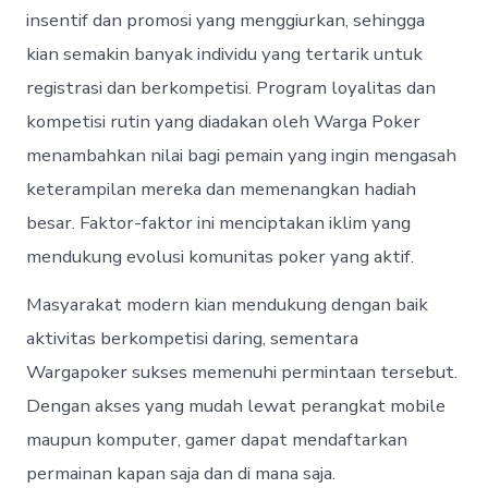
insentif dan promosi yang menggiurkan, sehingga
kian semakin banyak individu yang tertarik untuk
registrasi dan berkompetisi. Program loyalitas dan
kompetisi rutin yang diadakan oleh Warga Poker
menambahkan nilai bagi pemain yang ingin mengasah
keterampilan mereka dan memenangkan hadiah
besar. Faktor-faktor ini menciptakan iklim yang
mendukung evolusi komunitas poker yang aktif.
Masyarakat modern kian mendukung dengan baik
aktivitas berkompetisi daring, sementara
Wargapoker sukses memenuhi permintaan tersebut.
Dengan akses yang mudah lewat perangkat mobile
maupun komputer, gamer dapat mendaftarkan
permainan kapan saja dan di mana saja.