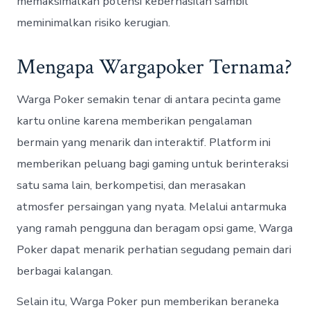
memaksimalkan potensi keberhasilan sambil
meminimalkan risiko kerugian.
Mengapa Wargapoker Ternama?
Warga Poker semakin tenar di antara pecinta game
kartu online karena memberikan pengalaman
bermain yang menarik dan interaktif. Platform ini
memberikan peluang bagi gaming untuk berinteraksi
satu sama lain, berkompetisi, dan merasakan
atmosfer persaingan yang nyata. Melalui antarmuka
yang ramah pengguna dan beragam opsi game, Warga
Poker dapat menarik perhatian segudang pemain dari
berbagai kalangan.
Selain itu, Warga Poker pun memberikan beraneka