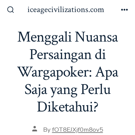
Skip
iceagecivilizations.com
to
Search
Me
Toggle
content
Menggali Nuansa
Persaingan di
Wargapoker: Apa
Saja yang Perlu
Diketahui?
Post
By
fOT8EJXjf0m8ov5
author