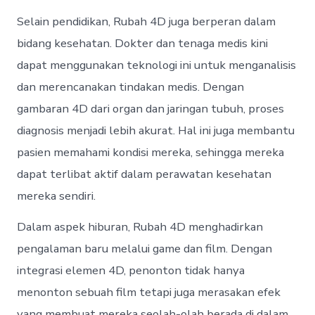
Selain pendidikan, Rubah 4D juga berperan dalam
bidang kesehatan. Dokter dan tenaga medis kini
dapat menggunakan teknologi ini untuk menganalisis
dan merencanakan tindakan medis. Dengan
gambaran 4D dari organ dan jaringan tubuh, proses
diagnosis menjadi lebih akurat. Hal ini juga membantu
pasien memahami kondisi mereka, sehingga mereka
dapat terlibat aktif dalam perawatan kesehatan
mereka sendiri.
Dalam aspek hiburan, Rubah 4D menghadirkan
pengalaman baru melalui game dan film. Dengan
integrasi elemen 4D, penonton tidak hanya
menonton sebuah film tetapi juga merasakan efek
yang membuat mereka seolah-olah berada di dalam