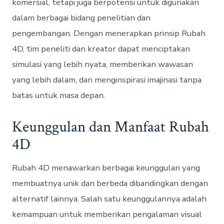
komersial, tetapi juga berpotensi untuk digunakan
dalam berbagai bidang penelitian dan
pengembangan. Dengan menerapkan prinsip Rubah
4D, tim peneliti dan kreator dapat menciptakan
simulasi yang lebih nyata, memberikan wawasan
yang lebih dalam, dan menginspirasi imajinasi tanpa
batas untuk masa depan.
Keunggulan dan Manfaat Rubah
4D
Rubah 4D menawarkan berbagai keunggulan yang
membuatnya unik dan berbeda dibandingkan dengan
alternatif lainnya. Salah satu keunggulannya adalah
kemampuan untuk memberikan pengalaman visual