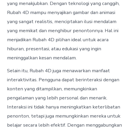
yang menakjubkan. Dengan teknologi yang canggih,
Rubah 4D mampu menyajikan gambar dan animasi
yang sangat realistis, menciptakan ilusi mendalam
yang memikat dan menghibur penontonnya. Hal ini
menjadikan Rubah 4D pilihan ideal untuk acara
hiburan, presentasi, atau edukasi yang ingin
meninggalkan kesan mendalam.
Selain itu, Rubah 4D juga menawarkan manfaat
interaktivitas. Pengguna dapat berinteraksi dengan
konten yang ditampilkan, memungkinkan
pengalaman yang lebih personal dan menarik.
Interaksi ini tidak hanya meningkatkan keterlibatan
penonton, tetapi juga memungkinkan mereka untuk
belajar secara lebih efektif. Dengan menggabungkan