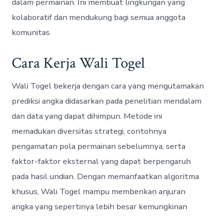
dalam permainan. Ini membuat lingkungan yang
kolaboratif dan mendukung bagi semua anggota
komunitas.
Cara Kerja Wali Togel
Wali Togel bekerja dengan cara yang mengutamakan
prediksi angka didasarkan pada penelitian mendalam
dan data yang dapat dihimpun. Metode ini
memadukan diversitas strategi, contohnya
pengamatan pola permainan sebelumnya, serta
faktor-faktor eksternal yang dapat berpengaruh
pada hasil undian. Dengan memanfaatkan algoritma
khusus, Wali Togel mampu memberikan anjuran
angka yang sepertinya lebih besar kemungkinan