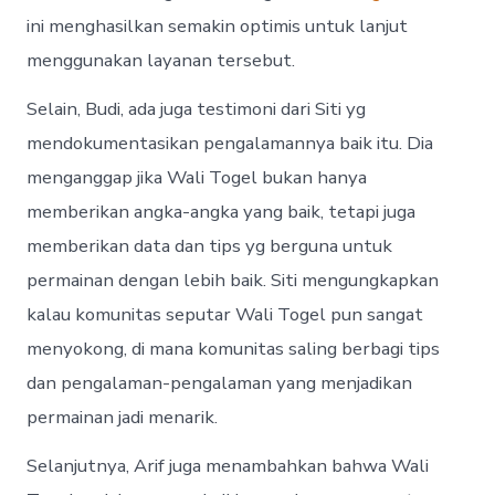
ini menghasilkan semakin optimis untuk lanjut
menggunakan layanan tersebut.
Selain, Budi, ada juga testimoni dari Siti yg
mendokumentasikan pengalamannya baik itu. Dia
menganggap jika Wali Togel bukan hanya
memberikan angka-angka yang baik, tetapi juga
memberikan data dan tips yg berguna untuk
permainan dengan lebih baik. Siti mengungkapkan
kalau komunitas seputar Wali Togel pun sangat
menyokong, di mana komunitas saling berbagi tips
dan pengalaman-pengalaman yang menjadikan
permainan jadi menarik.
Selanjutnya, Arif juga menambahkan bahwa Wali