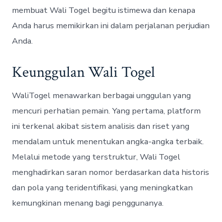
membuat Wali Togel begitu istimewa dan kenapa
Anda harus memikirkan ini dalam perjalanan perjudian
Anda.
Keunggulan Wali Togel
WaliTogel menawarkan berbagai unggulan yang
mencuri perhatian pemain. Yang pertama, platform
ini terkenal akibat sistem analisis dan riset yang
mendalam untuk menentukan angka-angka terbaik.
Melalui metode yang terstruktur, Wali Togel
menghadirkan saran nomor berdasarkan data historis
dan pola yang teridentifikasi, yang meningkatkan
kemungkinan menang bagi penggunanya.