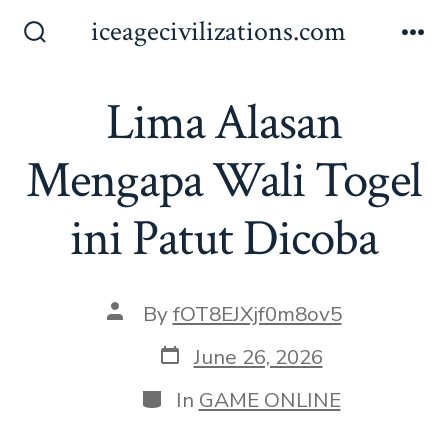
Skip
iceagecivilizations.com
to
Search
Me
Toggle
content
Lima Alasan
Mengapa Wali Togel
ini Patut Dicoba
Post
By
fOT8EJXjf0m8ov5
author
Post
June 26, 2026
date
Categories
In
GAME ONLINE