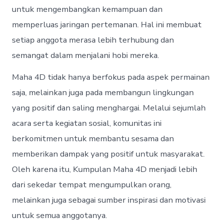
untuk mengembangkan kemampuan dan
memperluas jaringan pertemanan. Hal ini membuat
setiap anggota merasa lebih terhubung dan
semangat dalam menjalani hobi mereka.
Maha 4D tidak hanya berfokus pada aspek permainan
saja, melainkan juga pada membangun lingkungan
yang positif dan saling menghargai. Melalui sejumlah
acara serta kegiatan sosial, komunitas ini
berkomitmen untuk membantu sesama dan
memberikan dampak yang positif untuk masyarakat.
Oleh karena itu, Kumpulan Maha 4D menjadi lebih
dari sekedar tempat mengumpulkan orang,
melainkan juga sebagai sumber inspirasi dan motivasi
untuk semua anggotanya.