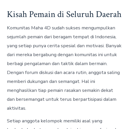
Kisah Pemain di Seluruh Daerah
Komunitas Maha 4D sudah sukses mengumpulkan
sejumlah pemain dari beragam tempat di Indonesia,
yang setiap punya cerita spesial dan motivasi. Banyak
dari mereka bergabung dengan komunitas ini untuk
berbagi pengalaman dan taktik dalam bermain.
Dengan forum diskusi dan acara rutin, anggota saling
memberi dukungan dan semangat. Hal ini
menghasilkan tiap pemain rasakan semakin dekat
dan bersemangat untuk terus berpartisipasi dalam
aktivitas.
Setiap anggota kelompok memiliki asal yang