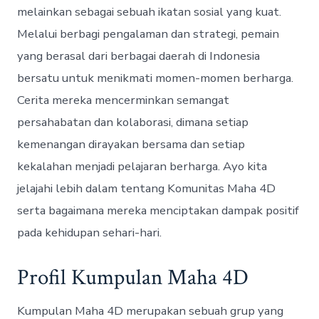
melainkan sebagai sebuah ikatan sosial yang kuat.
Melalui berbagi pengalaman dan strategi, pemain
yang berasal dari berbagai daerah di Indonesia
bersatu untuk menikmati momen-momen berharga.
Cerita mereka mencerminkan semangat
persahabatan dan kolaborasi, dimana setiap
kemenangan dirayakan bersama dan setiap
kekalahan menjadi pelajaran berharga. Ayo kita
jelajahi lebih dalam tentang Komunitas Maha 4D
serta bagaimana mereka menciptakan dampak positif
pada kehidupan sehari-hari.
Profil Kumpulan Maha 4D
Kumpulan Maha 4D merupakan sebuah grup yang