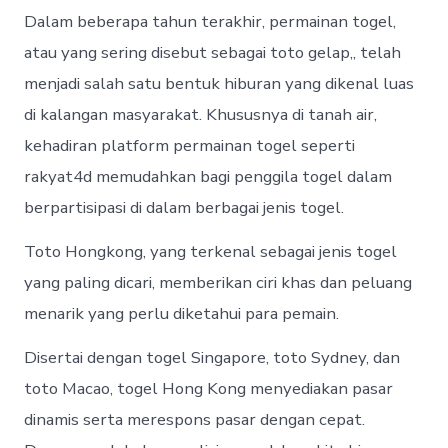
Dalam beberapa tahun terakhir, permainan togel,
atau yang sering disebut sebagai toto gelap,, telah
menjadi salah satu bentuk hiburan yang dikenal luas
di kalangan masyarakat. Khususnya di tanah air,
kehadiran platform permainan togel seperti
rakyat4d memudahkan bagi penggila togel dalam
berpartisipasi di dalam berbagai jenis togel.
Toto Hongkong, yang terkenal sebagai jenis togel
yang paling dicari, memberikan ciri khas dan peluang
menarik yang perlu diketahui para pemain.
Disertai dengan togel Singapore, toto Sydney, dan
toto Macao, togel Hong Kong menyediakan pasar
dinamis serta merespons pasar dengan cepat.