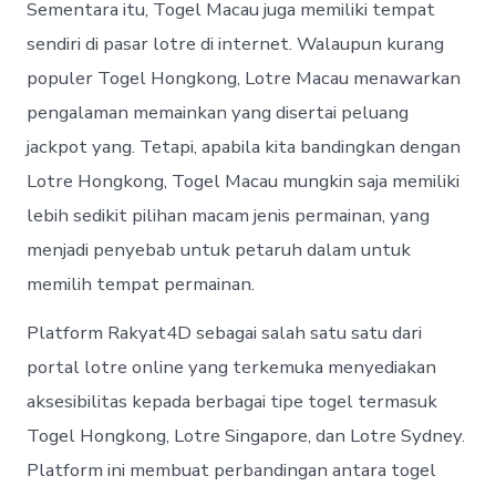
Sementara itu, Togel Macau juga memiliki tempat
sendiri di pasar lotre di internet. Walaupun kurang
populer Togel Hongkong, Lotre Macau menawarkan
pengalaman memainkan yang disertai peluang
jackpot yang. Tetapi, apabila kita bandingkan dengan
Lotre Hongkong, Togel Macau mungkin saja memiliki
lebih sedikit pilihan macam jenis permainan, yang
menjadi penyebab untuk petaruh dalam untuk
memilih tempat permainan.
Platform Rakyat4D sebagai salah satu satu dari
portal lotre online yang terkemuka menyediakan
aksesibilitas kepada berbagai tipe togel termasuk
Togel Hongkong, Lotre Singapore, dan Lotre Sydney.
Platform ini membuat perbandingan antara togel