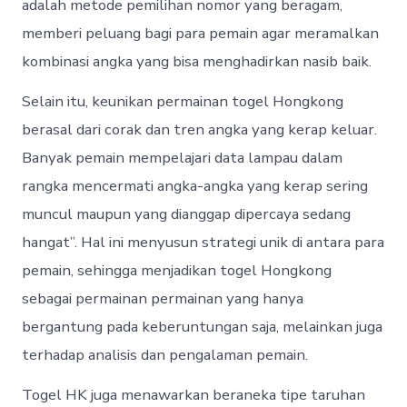
adalah metode pemilihan nomor yang beragam,
memberi peluang bagi para pemain agar meramalkan
kombinasi angka yang bisa menghadirkan nasib baik.
Selain itu, keunikan permainan togel Hongkong
berasal dari corak dan tren angka yang kerap keluar.
Banyak pemain mempelajari data lampau dalam
rangka mencermati angka-angka yang kerap sering
muncul maupun yang dianggap dipercaya sedang
hangat”. Hal ini menyusun strategi unik di antara para
pemain, sehingga menjadikan togel Hongkong
sebagai permainan permainan yang hanya
bergantung pada keberuntungan saja, melainkan juga
terhadap analisis dan pengalaman pemain.
Togel HK juga menawarkan beraneka tipe taruhan