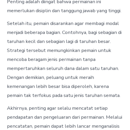
Penting adalah diingat bahwa permainan ini
memerlukan disiplin dan tanggung jawab yang tinggi.
Setelah itu, pemain disarankan agar membagi modal
menjadi beberapa bagian. Contohnya, bagi sebagian di
taruhan kecil dan sebagian lagi di taruhan besar.
Strategi tersebut memungkinkan pemain untuk
mencoba beragam jenis permainan tanpa
mempertaruhkan seluruh dana dalam satu taruhan.
Dengan demikian, peluang untuk meraih
kemenangan lebih besar bisa diperoleh, karena
pemain tak terfokus pada satu jenis taruhan semata.
Akhirnya, penting agar selalu mencatat setiap
pendapatan dan pengeluaran dari permainan. Melalui
pencatatan, pemain dapat lebih lancar menganalisis