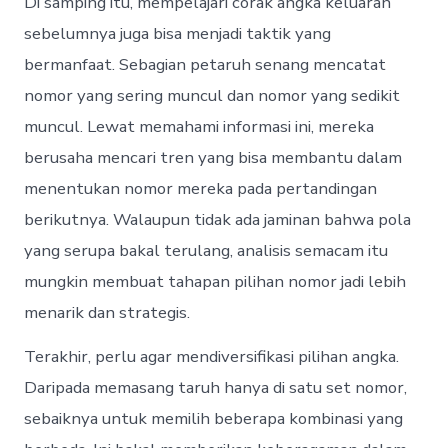
Di samping itu, mempelajari corak angka keluaran
sebelumnya juga bisa menjadi taktik yang
bermanfaat. Sebagian petaruh senang mencatat
nomor yang sering muncul dan nomor yang sedikit
muncul. Lewat memahami informasi ini, mereka
berusaha mencari tren yang bisa membantu dalam
menentukan nomor mereka pada pertandingan
berikutnya. Walaupun tidak ada jaminan bahwa pola
yang serupa bakal terulang, analisis semacam itu
mungkin membuat tahapan pilihan nomor jadi lebih
menarik dan strategis.
Terakhir, perlu agar mendiversifikasi pilihan angka.
Daripada memasang taruh hanya di satu set nomor,
sebaiknya untuk memilih beberapa kombinasi yang