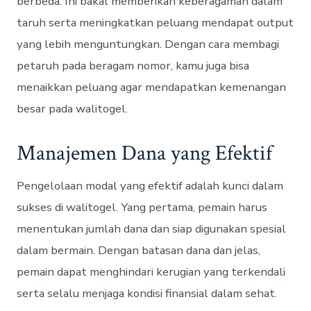
berbeda. Ini bakal memberikan keberagaman dalam
taruh serta meningkatkan peluang mendapat output
yang lebih menguntungkan. Dengan cara membagi
petaruh pada beragam nomor, kamu juga bisa
menaikkan peluang agar mendapatkan kemenangan
besar pada walitogel.
Manajemen Dana yang Efektif
Pengelolaan modal yang efektif adalah kunci dalam
sukses di walitogel. Yang pertama, pemain harus
menentukan jumlah dana dan siap digunakan spesial
dalam bermain. Dengan batasan dana dan jelas,
pemain dapat menghindari kerugian yang terkendali
serta selalu menjaga kondisi finansial dalam sehat.