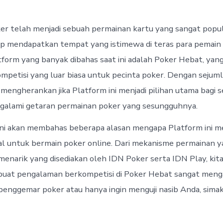
r telah menjadi sebuah permainan kartu yang sangat popule
p mendapatkan tempat yang istimewa di teras para pemain d
tform yang banyak dibahas saat ini adalah Poker Hebat, y
petisi yang luar biasa untuk pecinta poker. Dengan sejum
k mengherankan jika Platform ini menjadi pilihan utama bagi 
ngalami getaran permainan poker yang sesungguhnya.
 ini akan membahas beberapa alasan mengapa Platform ini 
eal untuk bermain poker online. Dari mekanisme permainan ya
 menarik yang disediakan oleh IDN Poker serta IDN Play, kit
uat pengalaman berkompetisi di Poker Hebat sangat mengas
enggemar poker atau hanya ingin menguji nasib Anda, sima