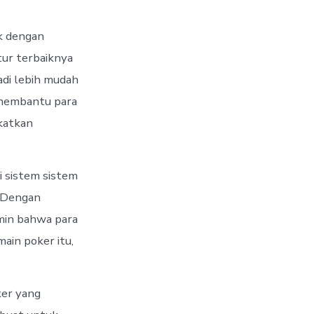
k dengan
ur terbaiknya
adi lebih mudah
 membantu para
katkan
i sistem sistem
n Dengan
min bahwa para
in poker itu,
ker yang