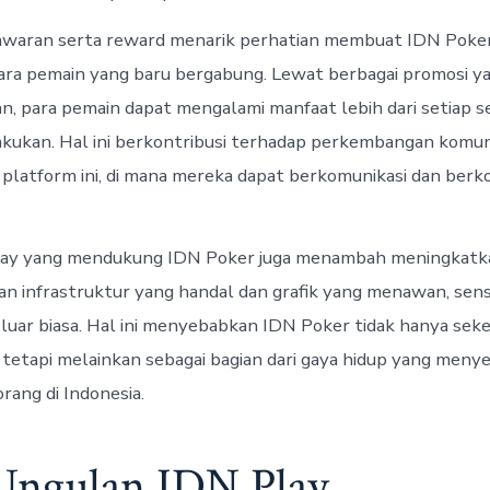
enawaran serta reward menarik perhatian membuat IDN Poke
para pemain yang baru bergabung. Lewat berbagai promosi y
 para pemain dapat mengalami manfaat lebih dari setiap s
kukan. Hal ini berkontribusi terhadap perkembangan komun
i platform ini, di mana mereka dapat berkomunikasi dan berk
ay yang mendukung IDN Poker juga menambah meningkatk
an infrastruktur yang handal dan grafik yang menawan, sen
luar biasa. Hal ini menyebabkan IDN Poker tidak hanya seke
 tetapi melainkan sebagai bagian dari gaya hidup yang men
rang di Indonesia.
 Ungulan IDN Play