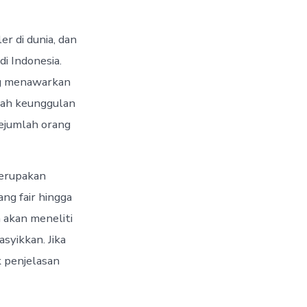
r di dunia, dan
i Indonesia.
ang menawarkan
lah keunggulan
sejumlah orang
merupakan
ng fair hingga
a akan meneliti
yikkan. Jika
k penjelasan