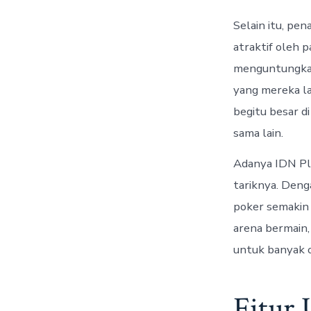
Selain itu, p
atraktif oleh 
menguntungkan,
yang mereka la
begitu besar d
sama lain.
Adanya IDN Pl
tariknya. Deng
poker semakin 
arena bermain,
untuk banyak o
Fitur