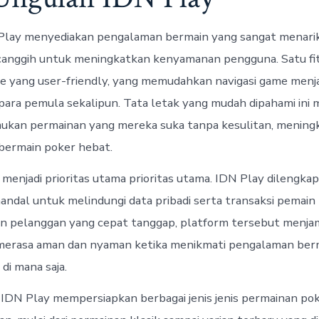
Play menyediakan pengalaman bermain yang sangat menari
 canggih untuk meningkatkan kenyamanan pengguna. Satu fit
ce yang user-friendly, yang memudahkan navigasi game menj
para pemula sekalipun. Tata letak yang mudah dipahami ini
kan permainan yang mereka suka tanpa kesulitan, mening
bermain poker hebat.
enjadi prioritas utama prioritas utama. IDN Play dilengkap
handal untuk melindungi data pribadi serta transaksi pemai
an pelanggan yang cepat tanggap, platform tersebut menja
merasa aman dan nyaman ketika menikmati pengalaman berma
di mana saja.
, IDN Play mempersiapkan berbagai jenis jenis permainan po