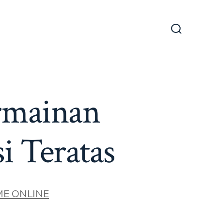
Search
Toggle
rmainan
i Teratas
s
E ONLINE