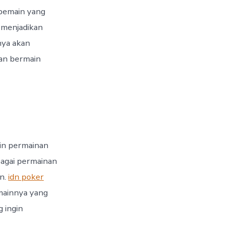
pemain yang
 menjadikan
nya akan
man bermain
ain permainan
bagai permainan
an.
idn poker
mainnya yang
 ingin