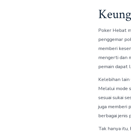
Keungg
Poker Hebat m
penggemar pok
memberi kesemp
mengerti dan m
pemain dapat l
Kelebihan lain
Melalui mode s
sesuai sukai s
juga memberi 
berbagai jenis
Tak hanya itu