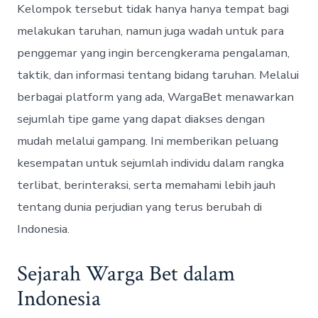
Kelompok tersebut tidak hanya hanya tempat bagi
melakukan taruhan, namun juga wadah untuk para
penggemar yang ingin bercengkerama pengalaman,
taktik, dan informasi tentang bidang taruhan. Melalui
berbagai platform yang ada, WargaBet menawarkan
sejumlah tipe game yang dapat diakses dengan
mudah melalui gampang. Ini memberikan peluang
kesempatan untuk sejumlah individu dalam rangka
terlibat, berinteraksi, serta memahami lebih jauh
tentang dunia perjudian yang terus berubah di
Indonesia.
Sejarah Warga Bet dalam
Indonesia