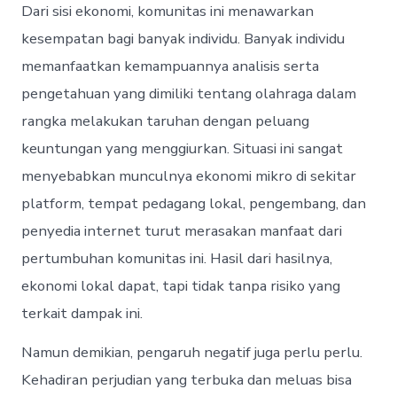
Dari sisi ekonomi, komunitas ini menawarkan
kesempatan bagi banyak individu. Banyak individu
memanfaatkan kemampuannya analisis serta
pengetahuan yang dimiliki tentang olahraga dalam
rangka melakukan taruhan dengan peluang
keuntungan yang menggiurkan. Situasi ini sangat
menyebabkan munculnya ekonomi mikro di sekitar
platform, tempat pedagang lokal, pengembang, dan
penyedia internet turut merasakan manfaat dari
pertumbuhan komunitas ini. Hasil dari hasilnya,
ekonomi lokal dapat, tapi tidak tanpa risiko yang
terkait dampak ini.
Namun demikian, pengaruh negatif juga perlu perlu.
Kehadiran perjudian yang terbuka dan meluas bisa