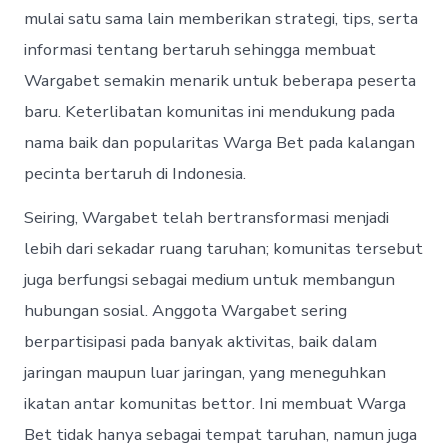
mulai satu sama lain memberikan strategi, tips, serta
informasi tentang bertaruh sehingga membuat
Wargabet semakin menarik untuk beberapa peserta
baru. Keterlibatan komunitas ini mendukung pada
nama baik dan popularitas Warga Bet pada kalangan
pecinta bertaruh di Indonesia.
Seiring, Wargabet telah bertransformasi menjadi
lebih dari sekadar ruang taruhan; komunitas tersebut
juga berfungsi sebagai medium untuk membangun
hubungan sosial. Anggota Wargabet sering
berpartisipasi pada banyak aktivitas, baik dalam
jaringan maupun luar jaringan, yang meneguhkan
ikatan antar komunitas bettor. Ini membuat Warga
Bet tidak hanya sebagai tempat taruhan, namun juga