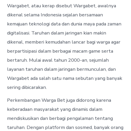
Wargabet, atau kerap disebut Wargabet, awalnya
dikenal selama Indonesia sejalan bersamaan
kemajuan teknologi data dan dunia maya pada zaman
digitalisasi. Taruhan dalam jaringan kian makin
dikenal, memberi kemudahan lancar bagi warga agar
berpartisipasi dalam berbagai macam game serta
bertaruh. Mulai awal tahun 2000-an, sejumlah
layanan taruhan dalam jaringan bermunculan, dan
Wargabet ada salah satu nama sebutan yang banyak
sering dibicarakan.
Perkembangan Warga Bet juga didorong karena
keberadaan masyarakat yang dinamis dalam
mendiskusikan dan berbagi pengalaman tentang
taruhan. Dengan platform dan sosmed, banyak orang