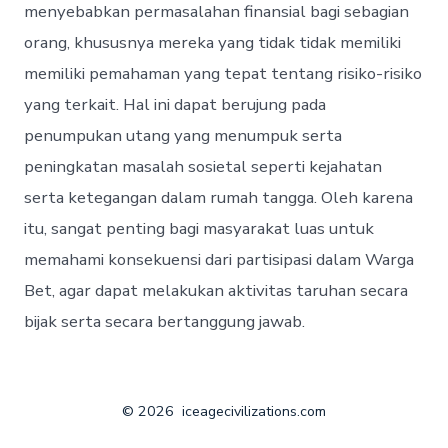
menyebabkan permasalahan finansial bagi sebagian
orang, khususnya mereka yang tidak tidak memiliki
memiliki pemahaman yang tepat tentang risiko-risiko
yang terkait. Hal ini dapat berujung pada
penumpukan utang yang menumpuk serta
peningkatan masalah sosietal seperti kejahatan
serta ketegangan dalam rumah tangga. Oleh karena
itu, sangat penting bagi masyarakat luas untuk
memahami konsekuensi dari partisipasi dalam Warga
Bet, agar dapat melakukan aktivitas taruhan secara
bijak serta secara bertanggung jawab.
© 2026
iceagecivilizations.com