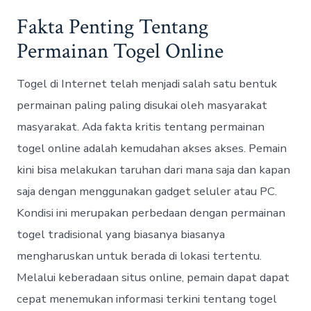
Fakta Penting Tentang
Permainan Togel Online
Togel di Internet telah menjadi salah satu bentuk
permainan paling paling disukai oleh masyarakat
masyarakat. Ada fakta kritis tentang permainan
togel online adalah kemudahan akses akses. Pemain
kini bisa melakukan taruhan dari mana saja dan kapan
saja dengan menggunakan gadget seluler atau PC.
Kondisi ini merupakan perbedaan dengan permainan
togel tradisional yang biasanya biasanya
mengharuskan untuk berada di lokasi tertentu.
Melalui keberadaan situs online, pemain dapat dapat
cepat menemukan informasi terkini tentang togel