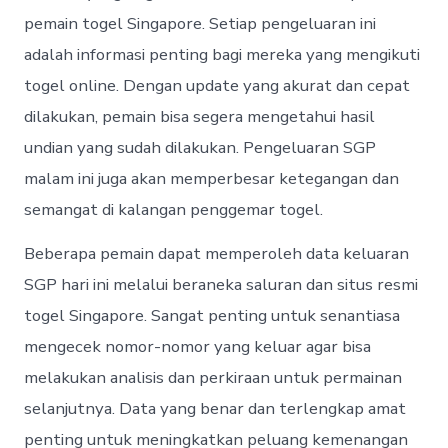
pemain togel Singapore. Setiap pengeluaran ini
adalah informasi penting bagi mereka yang mengikuti
togel online. Dengan update yang akurat dan cepat
dilakukan, pemain bisa segera mengetahui hasil
undian yang sudah dilakukan. Pengeluaran SGP
malam ini juga akan memperbesar ketegangan dan
semangat di kalangan penggemar togel.
Beberapa pemain dapat memperoleh data keluaran
SGP hari ini melalui beraneka saluran dan situs resmi
togel Singapore. Sangat penting untuk senantiasa
mengecek nomor-nomor yang keluar agar bisa
melakukan analisis dan perkiraan untuk permainan
selanjutnya. Data yang benar dan terlengkap amat
penting untuk meningkatkan peluang kemenangan