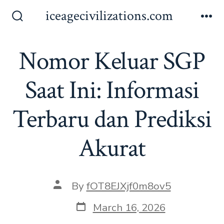
Skip
iceagecivilizations.com
to
Search
Me
Toggle
content
Nomor Keluar SGP
Saat Ini: Informasi
Terbaru dan Prediksi
Akurat
Post
By
fOT8EJXjf0m8ov5
author
Post
March 16, 2026
date