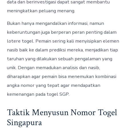
data dan berinvestigasi dapat sangat membantu
meningkatkan peluang menang.
Bukan hanya mengandalkan informasi, namun
keberuntungan juga berperan peran penting dalam
lotere togel. Pemain sering kali menyisipkan elemen
nasib baik ke dalam prediksi mereka, menjadikan tiap
taruhan yang dilakukan sebuah pengalaman yang
unik. Dengan memadukan analisis dan nasib,
diharapkan agar pemain bisa menemukan kombinasi
angka nomor yang tepat agar mendapatkan
kemenangan pada togel SGP.
Taktik Menyusun Nomor Togel
Singapura