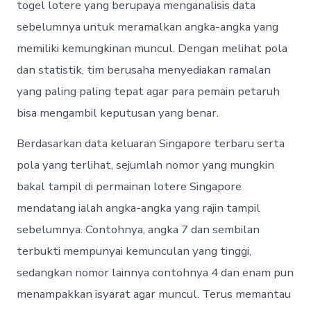
togel lotere yang berupaya menganalisis data
sebelumnya untuk meramalkan angka-angka yang
memiliki kemungkinan muncul. Dengan melihat pola
dan statistik, tim berusaha menyediakan ramalan
yang paling paling tepat agar para pemain petaruh
bisa mengambil keputusan yang benar.
Berdasarkan data keluaran Singapore terbaru serta
pola yang terlihat, sejumlah nomor yang mungkin
bakal tampil di permainan lotere Singapore
mendatang ialah angka-angka yang rajin tampil
sebelumnya. Contohnya, angka 7 dan sembilan
terbukti mempunyai kemunculan yang tinggi,
sedangkan nomor lainnya contohnya 4 dan enam pun
menampakkan isyarat agar muncul. Terus memantau