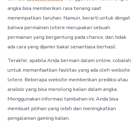
angka bisa memberikan rasa tenang saat
menempatkan taruhan. Namun, berarti untuk diingat
bahwa permainan lotere merupakan sebuah
permainan yang bergantung pada chance, dan tidak
ada cara yang dijamin bakal senantiasa berhasil.
Terakhir, apabila Anda bermain dalam online, cobalah
untuk memanfaatkan fasilitas yang ada oleh website
lotere. Beberapa website memberikan prediksi atau
analisis yang bisa menolong kalian dalam angka.
Menggunakan informasi tambahan ini, Anda bisa
membuat pilihan yang lebih dan meningkatkan
pengalaman gaming kalian.