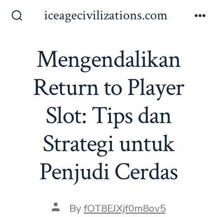
Skip
iceagecivilizations.com
to
Search
Me
Toggle
content
Mengendalikan
Return to Player
Slot: Tips dan
Strategi untuk
Penjudi Cerdas
Post
By
fOT8EJXjf0m8ov5
author