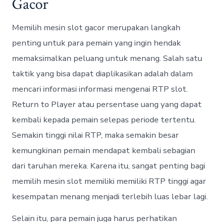
Gacor
Memilih mesin slot gacor merupakan langkah
penting untuk para pemain yang ingin hendak
memaksimalkan peluang untuk menang. Salah satu
taktik yang bisa dapat diaplikasikan adalah dalam
mencari informasi informasi mengenai RTP slot.
Return to Player atau persentase uang yang dapat
kembali kepada pemain selepas periode tertentu.
Semakin tinggi nilai RTP, maka semakin besar
kemungkinan pemain mendapat kembali sebagian
dari taruhan mereka. Karena itu, sangat penting bagi
memilih mesin slot memiliki memiliki RTP tinggi agar
kesempatan menang menjadi terlebih luas lebar lagi.
Selain itu, para pemain juga harus perhatikan