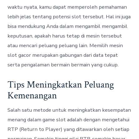
waktu nyata, kamu dapat memperoleh pemahaman
lebih jelas tentang potensi slot tersebut. Hal ini juga
bisa mendukung Anda dalam mengambil mengambil
keputusan, apakah harus tetap di mesin tersebut
atau mencari peluang peluang lain. Memilih mesin
slot gacor merupakan gabungan dari data tepat
serta pengalaman bermain bermain yang cukup.
Tips Meningkatkan Peluang
Kemenangan
Salah satu metode untuk meningkatkan kesempatan
menang dalam game slot adalah dengan mengetahui
RTP (Return to Player) yang ditawarkan oleh setiap
permainan. Semakin tinggi nilai RTP, semakin besar