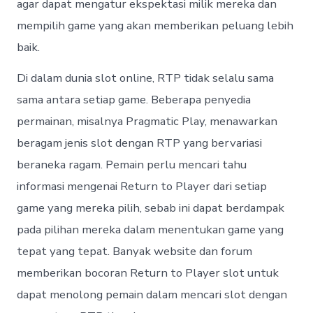
agar dapat mengatur ekspektasi milik mereka dan
mempilih game yang akan memberikan peluang lebih
baik.
Di dalam dunia slot online, RTP tidak selalu sama
sama antara setiap game. Beberapa penyedia
permainan, misalnya Pragmatic Play, menawarkan
beragam jenis slot dengan RTP yang bervariasi
beraneka ragam. Pemain perlu mencari tahu
informasi mengenai Return to Player dari setiap
game yang mereka pilih, sebab ini dapat berdampak
pada pilihan mereka dalam menentukan game yang
tepat yang tepat. Banyak website dan forum
memberikan bocoran Return to Player slot untuk
dapat menolong pemain dalam mencari slot dengan