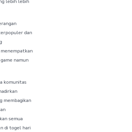
g lebih lebih
terangan
terpopuler dan
g
ka menempatkan
ti game namun
ma komunitas
hadirkan
ng membagikan
dan
tkan semua
 di togel hari