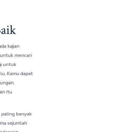
aik
da kajian
 untuk mencari
gi untuk
alu, Kamu dapat
tungan,
n itu
 paling banyak
ama sejumlah