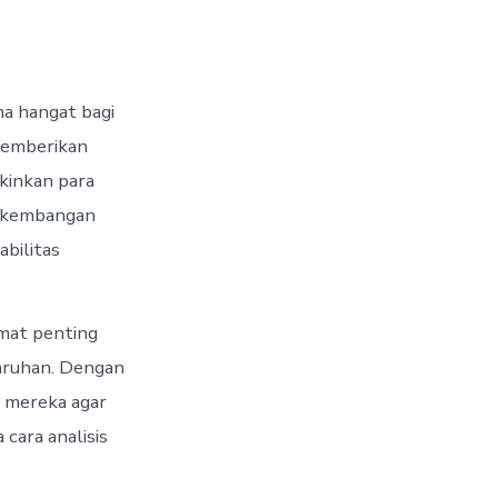
ma hangat bagi
memberikan
kinkan para
erkembangan
abilitas
amat penting
taruhan. Dengan
g mereka agar
cara analisis