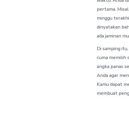
waktu, Anda da
pertama. Misal
minggu terakhi
dinyatakan bah
ada jaminan mu
Di samping itu,
cuma memilih 
angka panas se
Anda agar mena
Kamu dapat me
membuat penga