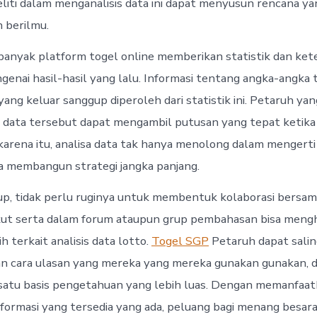
liti dalam menganalisis data ini dapat menyusun rencana yan
h berilmu.
 banyak platform togel online memberikan statistik dan ke
nai hasil-hasil yang lalu. Informasi tentang angka-angka 
ng keluar sanggup diperoleh dari statistik ini. Petaruh yan
data tersebut dapat mengambil putusan yang tepat keti
karena itu, analisa data tak hanya menolong dalam menger
a membangun strategi jangka panjang.
up, tidak perlu ruginya untuk membentuk kolaborasi bersa
Ikut serta dalam forum ataupun grup pembahasan bisa meng
 terkait analisis data lotto.
Togel SGP
Petaruh dapat sali
n cara ulasan yang mereka yang mereka gunakan gunakan, 
satu basis pengetahuan yang lebih luas. Dengan memanfaa
formasi yang tersedia yang ada, peluang bagi menang besaran