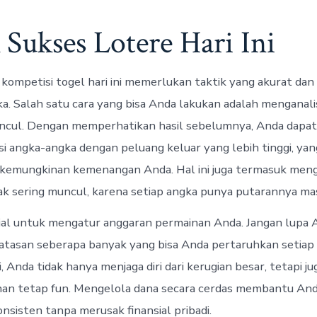
 Sukses Lotere Hari Ini
ompetisi togel hari ini memerlukan taktik yang akurat dan 
gka. Salah satu cara yang bisa Anda lakukan adalah menganali
ncul. Dengan memperhatikan hasil sebelumnya, Anda dapat
si angka-angka dengan peluang keluar yang lebih tinggi, yan
kemungkinan kemenangan Anda. Hal ini juga termasuk men
ak sering muncul, karena setiap angka punya putarannya ma
usial untuk mengatur anggaran permainan Anda. Jangan lupa 
tasan seberapa banyak yang bisa Anda pertaruhkan setiap 
, Anda tidak hanya menjaga diri dari kerugian besar, tetapi j
an tetap fun. Mengelola dana secara cerdas membantu And
nsisten tanpa merusak finansial pribadi.