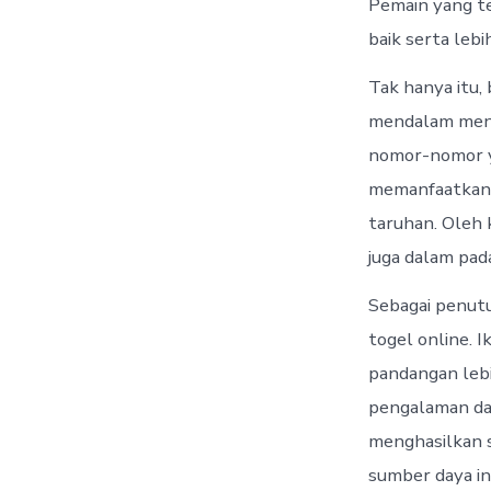
Pemain yang te
baik serta lebi
Tak hanya itu,
mendalam menge
nomor-nomor ya
memanfaatkan 
taruhan. Oleh 
juga dalam pad
Sebagai penut
togel online. 
pandangan lebih
pengalaman da
menghasilkan 
sumber daya in