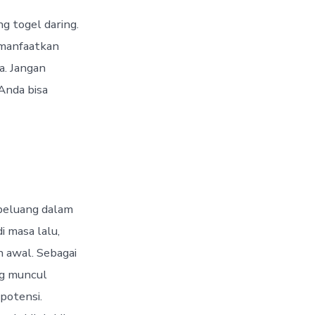
g togel daring.
emanfaatkan
a. Jangan
Anda bisa
peluang dalam
i masa lalu,
 awal. Sebagai
ng muncul
potensi.