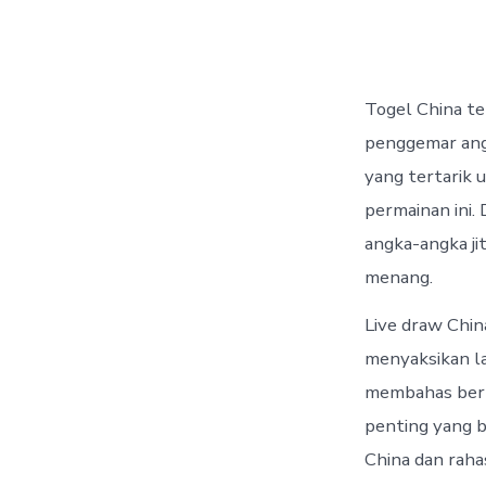
Togel China te
penggemar angk
yang tertarik 
permainan ini.
angka-angka ji
menang.
Live draw Chin
menyaksikan la
membahas berba
penting yang bi
China dan raha