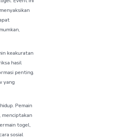
ogel. Event ini
 menyaksikan
apat
umumkan,
min keakuratan
ksa hasil
ormasi penting.
aw yang
 hidup. Pemain
l, menciptakan
ermain togel,
ara sosial