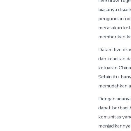
Live draw toge
biasanya disi
pengundian nom
merasakan ket
memberikan ke
Dalam live dra
dan keadilan d
keluaran China
Selain itu, ban
memudahkan aks
Dengan adanya 
dapat berbagi 
komunitas yan
menjadikannya 