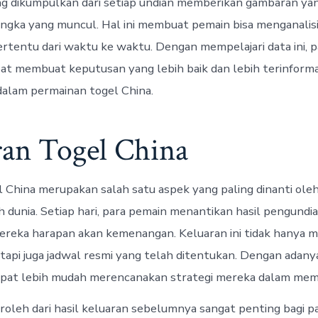
g dikumpulkan dari setiap undian memberikan gambaran yan
ngka yang muncul. Hal ini membuat pemain bisa menganalis
rtentu dari waktu ke waktu. Dengan mempelajari data ini, 
at membuat keputusan yang lebih baik dan lebih terinformas
 dalam permainan togel China.
ran Togel China
 China merupakan salah satu aspek yang paling dinanti ole
uh dunia. Setiap hari, para pemain menantikan hasil pengundi
reka harapan akan kemenangan. Keluaran ini tidak hanya 
tapi juga jadwal resmi yang telah ditentukan. Dengan adanya 
apat lebih mudah merencanakan strategi mereka dalam mem
roleh dari hasil keluaran sebelumnya sangat penting bagi p