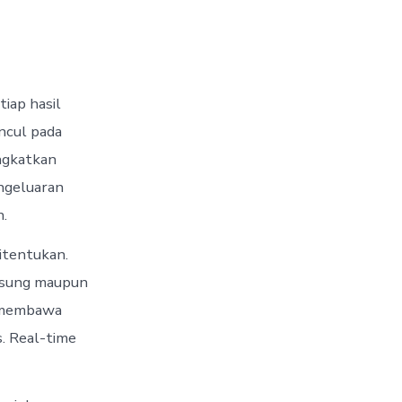
iap hasil
ncul pada
ngkatkan
engeluaran
n.
itentukan.
angsung maupun
a membawa
. Real-time