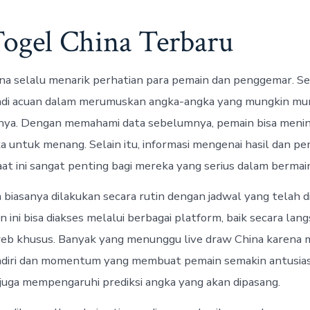
Togel China Terbaru
na selalu menarik perhatian para pemain dan penggemar. Set
adi acuan dalam merumuskan angka-angka yang mungkin mu
tnya. Dengan memahami data sebelumnya, pemain bisa meni
 untuk menang. Selain itu, informasi mengenai hasil dan p
aat ini sangat penting bagi mereka yang serius dalam bermai
 biasanya dilakukan secara rutin dengan jadwal yang telah d
an ini bisa diakses melalui berbagai platform, baik secara l
 web khusus. Banyak yang menunggu live draw China karen
ndiri dan momentum yang membuat pemain semakin antusias
i juga mempengaruhi prediksi angka yang akan dipasang.