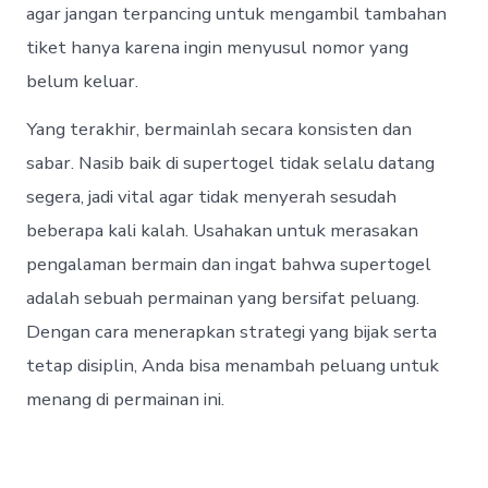
agar jangan terpancing untuk mengambil tambahan
tiket hanya karena ingin menyusul nomor yang
belum keluar.
Yang terakhir, bermainlah secara konsisten dan
sabar. Nasib baik di supertogel tidak selalu datang
segera, jadi vital agar tidak menyerah sesudah
beberapa kali kalah. Usahakan untuk merasakan
pengalaman bermain dan ingat bahwa supertogel
adalah sebuah permainan yang bersifat peluang.
Dengan cara menerapkan strategi yang bijak serta
tetap disiplin, Anda bisa menambah peluang untuk
menang di permainan ini.