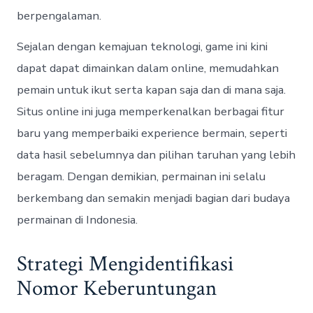
berpengalaman.
Sejalan dengan kemajuan teknologi, game ini kini
dapat dapat dimainkan dalam online, memudahkan
pemain untuk ikut serta kapan saja dan di mana saja.
Situs online ini juga memperkenalkan berbagai fitur
baru yang memperbaiki experience bermain, seperti
data hasil sebelumnya dan pilihan taruhan yang lebih
beragam. Dengan demikian, permainan ini selalu
berkembang dan semakin menjadi bagian dari budaya
permainan di Indonesia.
Strategi Mengidentifikasi
Nomor Keberuntungan