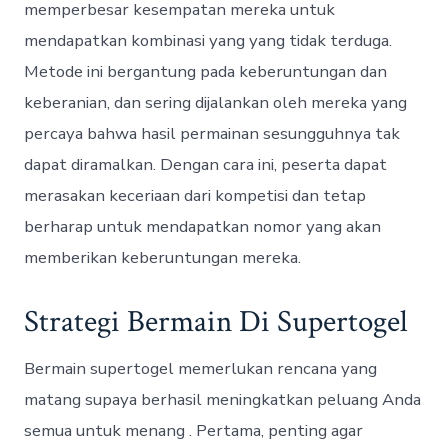
memperbesar kesempatan mereka untuk
mendapatkan kombinasi yang yang tidak terduga.
Metode ini bergantung pada keberuntungan dan
keberanian, dan sering dijalankan oleh mereka yang
percaya bahwa hasil permainan sesungguhnya tak
dapat diramalkan. Dengan cara ini, peserta dapat
merasakan keceriaan dari kompetisi dan tetap
berharap untuk mendapatkan nomor yang akan
memberikan keberuntungan mereka.
Strategi Bermain Di Supertogel
Bermain supertogel memerlukan rencana yang
matang supaya berhasil meningkatkan peluang Anda
semua untuk menang . Pertama, penting agar