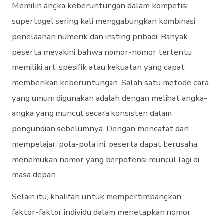
Memilih angka keberuntungan dalam kompetisi
supertogel sering kali menggabungkan kombinasi
penelaahan numerik dan insting pribadi. Banyak
peserta meyakini bahwa nomor-nomor tertentu
memiliki arti spesifik atau kekuatan yang dapat
memberikan keberuntungan. Salah satu metode cara
yang umum digunakan adalah dengan melihat angka-
angka yang muncul secara konsisten dalam
pengundian sebelumnya. Dengan mencatat dan
mempelajari pola-pola ini, peserta dapat berusaha
menemukan nomor yang berpotensi muncul lagi di
masa depan.
Selain itu, khalifah untuk mempertimbangkan
faktor-faktor individu dalam menetapkan nomor