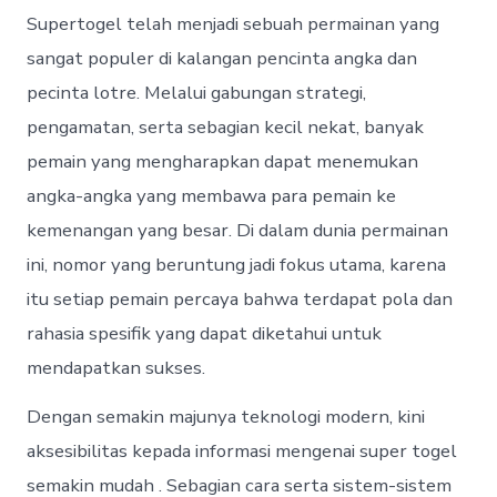
Supertogel telah menjadi sebuah permainan yang
sangat populer di kalangan pencinta angka dan
pecinta lotre. Melalui gabungan strategi,
pengamatan, serta sebagian kecil nekat, banyak
pemain yang mengharapkan dapat menemukan
angka-angka yang membawa para pemain ke
kemenangan yang besar. Di dalam dunia permainan
ini, nomor yang beruntung jadi fokus utama, karena
itu setiap pemain percaya bahwa terdapat pola dan
rahasia spesifik yang dapat diketahui untuk
mendapatkan sukses.
Dengan semakin majunya teknologi modern, kini
aksesibilitas kepada informasi mengenai super togel
semakin mudah . Sebagian cara serta sistem-sistem