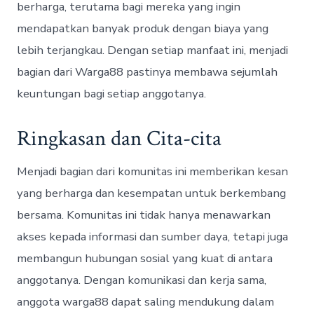
berharga, terutama bagi mereka yang ingin
mendapatkan banyak produk dengan biaya yang
lebih terjangkau. Dengan setiap manfaat ini, menjadi
bagian dari Warga88 pastinya membawa sejumlah
keuntungan bagi setiap anggotanya.
Ringkasan dan Cita-cita
Menjadi bagian dari komunitas ini memberikan kesan
yang berharga dan kesempatan untuk berkembang
bersama. Komunitas ini tidak hanya menawarkan
akses kepada informasi dan sumber daya, tetapi juga
membangun hubungan sosial yang kuat di antara
anggotanya. Dengan komunikasi dan kerja sama,
anggota warga88 dapat saling mendukung dalam