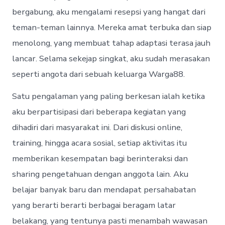
bergabung, aku mengalami resepsi yang hangat dari
teman-teman lainnya. Mereka amat terbuka dan siap
menolong, yang membuat tahap adaptasi terasa jauh
lancar. Selama sekejap singkat, aku sudah merasakan
seperti angota dari sebuah keluarga Warga88.
Satu pengalaman yang paling berkesan ialah ketika
aku berpartisipasi dari beberapa kegiatan yang
dihadiri dari masyarakat ini. Dari diskusi online,
training, hingga acara sosial, setiap aktivitas itu
memberikan kesempatan bagi berinteraksi dan
sharing pengetahuan dengan anggota lain. Aku
belajar banyak baru dan mendapat persahabatan
yang berarti berarti berbagai beragam latar
belakang, yang tentunya pasti menambah wawasan