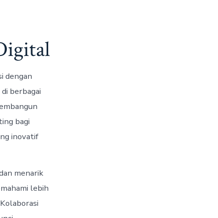
igital
si dengan
di berbagai
 membangun
ting bagi
ng inovatif
dan menarik
emahami lebih
 Kolaborasi