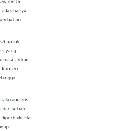
as, serta
 tidak hanya
 perhatian
EO) untuk
ten yang
rmasi terkait.
n konten
ehingga
ilaku audiens
dari setiap
diperbaiki. Hal
adapi