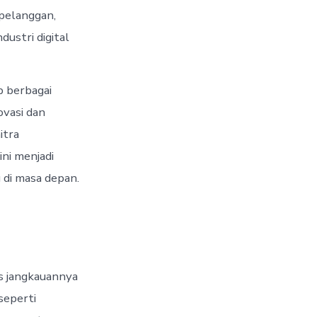
pelanggan,
ustri digital
 berbagai
ovasi dan
itra
ini menjadi
di masa depan.
s jangkauannya
seperti