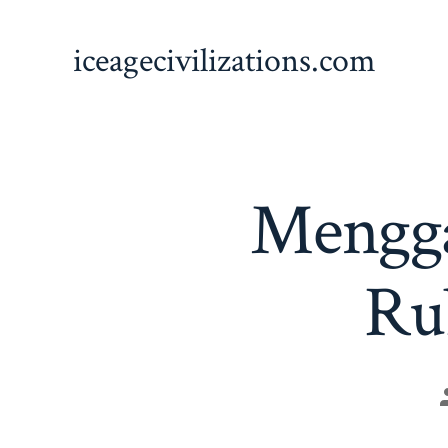
Skip
to
iceagecivilizations.com
content
Mengga
Ru