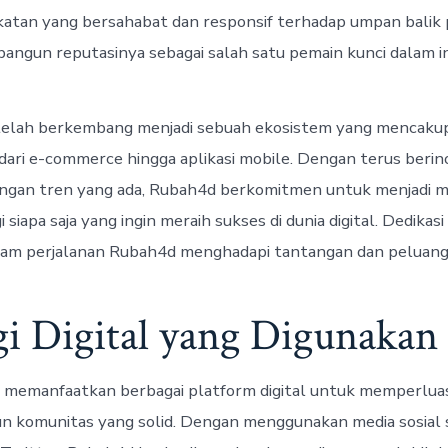
atan yang bersahabat dan responsif terhadap umpan balik 
gun reputasinya sebagai salah satu pemain kunci dalam ind
 telah berkembang menjadi sebuah ekosistem yang mencakup
 dari e-commerce hingga aplikasi mobile. Dengan terus berin
engan tren yang ada, Rubah4d berkomitmen untuk menjadi m
 siapa saja yang ingin meraih sukses di dunia digital. Dedikasi 
lam perjalanan Rubah4d menghadapi tantangan dan peluang 
gi Digital yang Digunakan
 memanfaatkan berbagai platform digital untuk memperlua
 komunitas yang solid. Dengan menggunakan media sosial 