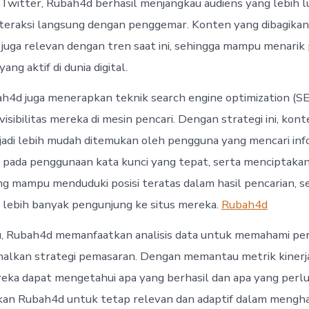
Twitter, Rubah4d berhasil menjangkau audiens yang lebih lu
eraksi langsung dengan penggemar. Konten yang dibagikan
 juga relevan dengan tren saat ini, sehingga mampu menarik
ang aktif di dunia digital.
bah4d juga menerapkan teknik search engine optimization (S
isibilitas mereka di mesin pencari. Dengan strategi ini, kon
jadi lebih mudah ditemukan oleh pengguna yang mencari info
 pada penggunaan kata kunci yang tepat, serta menciptaka
ng mampu menduduki posisi teratas dalam hasil pencarian, s
lebih banyak pengunjung ke situs mereka.
Rubah4d
u, Rubah4d memanfaatkan analisis data untuk memahami per
lkan strategi pemasaran. Dengan memantau metrik kinerja 
ka dapat mengetahui apa yang berhasil dan apa yang perlu 
kan Rubah4d untuk tetap relevan dan adaptif dalam mengh