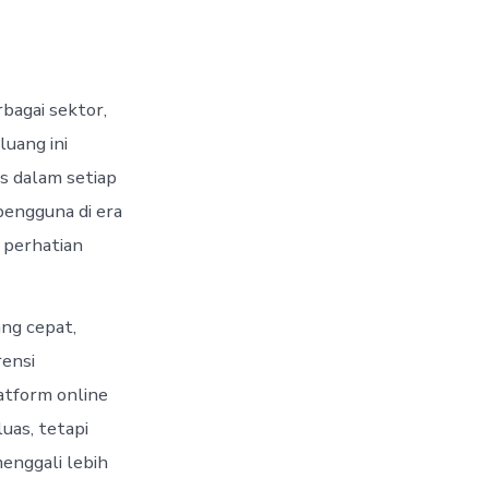
bagai sektor,
uang ini
as dalam setiap
engguna di era
 perhatian
ng cepat,
rensi
atform online
uas, tetapi
enggali lebih