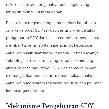
referensi untuk menganalisis pola angka yang
mungkin muncul di masa depan.
Bagi para penggemar togel, memahami istilah dan
cara kerja togel SDY sangat penting. Mengetahui
pengeluaran SDY dan hasil-hasil sebelumnya dapat
membantu pemain dalam mengambil keputusan
yang lebih baik saat memilih angka. Dengan adanya
teknologi dan informasi yang terus berkembang,
akses ke data hasil togel SDY juga semakin mudah,
memungkinkan pemain untuk melakukan analisis
yang lebih mendalam terhadap peluang dan peluang
kemenangan mereka.
Mekanisme Pengeluaran SDY