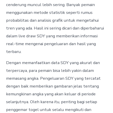
cenderung muncul lebih sering. Banyak pemain
menggunakan metode statistik seperti rumus
probabilitas dan analisis grafik untuk mengetahui
tren yang ada. Hasil ini sering dicari dan diperbaharui
dalam live draw SDY yang memberikan informasi
real-time mengenai pengeluaran dan hasil yang
terbaru.
Dengan memanfaatkan data SDY yang akurat dan
terpercaya, para pemain bisa lebih yakin dalam
memasang angka. Pengeluaran SDY yang tercatat
dengan baik memberikan gambaran jelas tentang
kemungkinan angka yang akan keluar di periode
selanjutnya. Oleh karena itu, penting bagi setiap
penggemar togel untuk selalu mengikuti dan