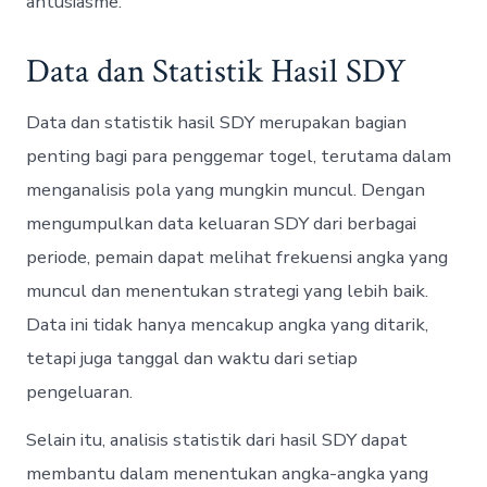
antusiasme.
Data dan Statistik Hasil SDY
Data dan statistik hasil SDY merupakan bagian
penting bagi para penggemar togel, terutama dalam
menganalisis pola yang mungkin muncul. Dengan
mengumpulkan data keluaran SDY dari berbagai
periode, pemain dapat melihat frekuensi angka yang
muncul dan menentukan strategi yang lebih baik.
Data ini tidak hanya mencakup angka yang ditarik,
tetapi juga tanggal dan waktu dari setiap
pengeluaran.
Selain itu, analisis statistik dari hasil SDY dapat
membantu dalam menentukan angka-angka yang