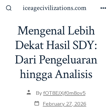
Skip
iceagecivilizations.com
to
Search
Me
Toggle
content
Mengenal Lebih
Dekat Hasil SDY:
Dari Pengeluaran
hingga Analisis
Post
By
fOT8EJXjf0m8ov5
author
Post
February 27, 2026
date