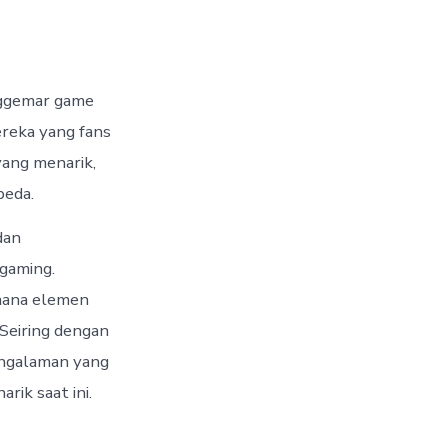
enggemar game
ereka yang fans
yang menarik,
beda.
dan
gaming.
mana elemen
Seiring dengan
engalaman yang
rik saat ini.