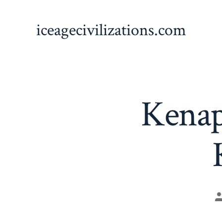
Skip
to
iceagecivilizations.com
content
Kenap
P
a