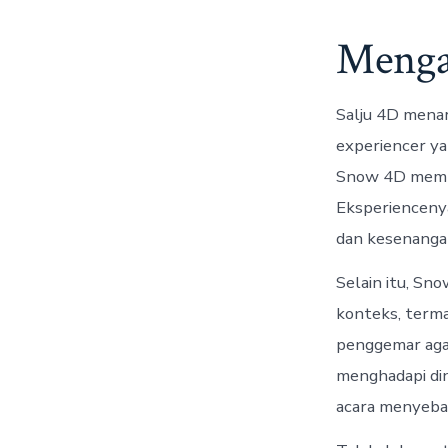
Menga
Salju 4D mena
experiencer ya
Snow 4D membe
Eksperiencenya 
dan kesenangan
Selain itu, Sn
konteks, terma
penggemar aga
menghadapi di
acara menyeba