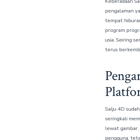
Keberadaan Sa
pengalaman ya
tempat hibura
program progr
usia. Seiring 
terus berkemba
Pengar
Platfo
Salju 4D sudah
seringkali mem
lewat gambar, 
pengguna, tet