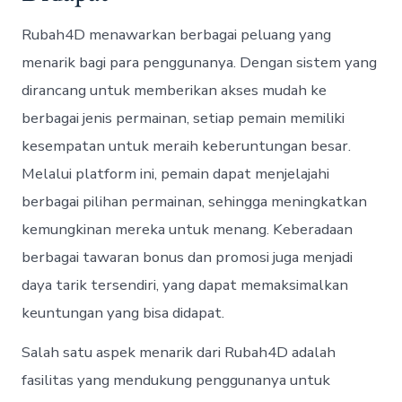
Rubah4D menawarkan berbagai peluang yang
menarik bagi para penggunanya. Dengan sistem yang
dirancang untuk memberikan akses mudah ke
berbagai jenis permainan, setiap pemain memiliki
kesempatan untuk meraih keberuntungan besar.
Melalui platform ini, pemain dapat menjelajahi
berbagai pilihan permainan, sehingga meningkatkan
kemungkinan mereka untuk menang. Keberadaan
berbagai tawaran bonus dan promosi juga menjadi
daya tarik tersendiri, yang dapat memaksimalkan
keuntungan yang bisa didapat.
Salah satu aspek menarik dari Rubah4D adalah
fasilitas yang mendukung penggunanya untuk