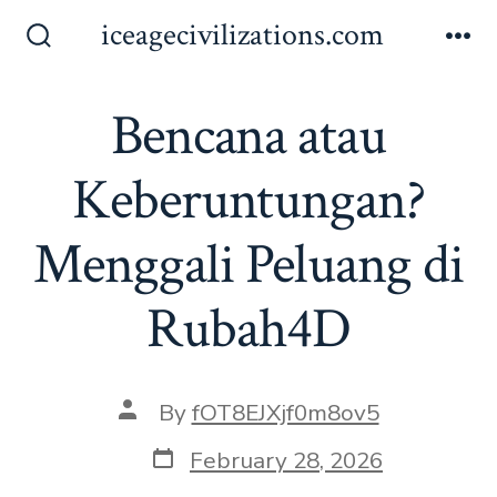
Skip
iceagecivilizations.com
to
Search
Me
Toggle
content
Bencana atau
Keberuntungan?
Menggali Peluang di
Rubah4D
Post
By
fOT8EJXjf0m8ov5
author
Post
February 28, 2026
date