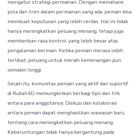
mengatur strategi permainan. Dengan memahami
pola dan tren dalam permainan yang ada, pemain bisa
membuat keputusan yang lebih cerdas. Hal ini tidak
hanya meningkatkan peluang menang, tetapi juga
memberikan rasa kontrol yang lebih besar atas
pengalaman bermain. Ketika pemain merasa lebih
terlibat, peluang untuk meraih kemenangan pun
semakin tinggi.
Selain itu, komunitas pemain yang aktif dan suportif
di Rubah4D memungkinkan berbagi tips dan trik
antara para anggotanya. Diskusi dan kolaborasi
antara pemain dapat menghasilkan wawasan baru
tentang cara meningkatkan peluang menang.
Keberuntungan tidak hanya bergantung pada