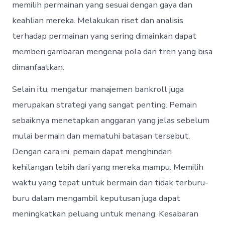
memilih permainan yang sesuai dengan gaya dan
keahlian mereka. Melakukan riset dan analisis
terhadap permainan yang sering dimainkan dapat
memberi gambaran mengenai pola dan tren yang bisa
dimanfaatkan.
Selain itu, mengatur manajemen bankroll juga
merupakan strategi yang sangat penting. Pemain
sebaiknya menetapkan anggaran yang jelas sebelum
mulai bermain dan mematuhi batasan tersebut.
Dengan cara ini, pemain dapat menghindari
kehilangan lebih dari yang mereka mampu. Memilih
waktu yang tepat untuk bermain dan tidak terburu-
buru dalam mengambil keputusan juga dapat
meningkatkan peluang untuk menang. Kesabaran