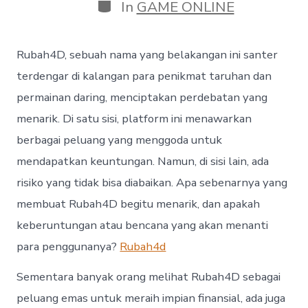
Categories
In
GAME ONLINE
Rubah4D, sebuah nama yang belakangan ini santer
terdengar di kalangan para penikmat taruhan dan
permainan daring, menciptakan perdebatan yang
menarik. Di satu sisi, platform ini menawarkan
berbagai peluang yang menggoda untuk
mendapatkan keuntungan. Namun, di sisi lain, ada
risiko yang tidak bisa diabaikan. Apa sebenarnya yang
membuat Rubah4D begitu menarik, dan apakah
keberuntungan atau bencana yang akan menanti
para penggunanya?
Rubah4d
Sementara banyak orang melihat Rubah4D sebagai
peluang emas untuk meraih impian finansial, ada juga