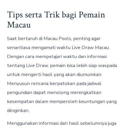
Tips serta Trik bagi Pemain
Macau
Saat bertaruh di Macau Pools, penting agar
senantiasa mengamati waktu Live Draw Macau.
Dengan cara mempelajari waktu dan informasi
tentang Live Draw, pemain bisa lebih siap waspada
untuk mengerti hasil yang akan diumumkan.
Menyusun rencana berpatokan pada jadwal
pengundian dapat menolong meningkatkan
kesempatan dalam memperoleh keuntungan yang
diinginkan.
Menggunakan informasi dari hasil sebelumnya juga