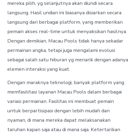
mereka pilih, yg selanjutnya akan diundi secara
langsung. Hasil undian ini biasanya disiarkan secara
langsung dari berbagai platform, yang memberikan
pemain akses real-time untuk menyaksikan hasilnya.
Dengan demikian, Macau Pools tidak hanya sekadar
permainan angka, tetapi juga mengalami evolusi
sebagai salah satu hiburan yg menarik dengan adanya
elemen interaksi yang kuat.
Dengan maraknya teknologi, banyak platform yang
memfasilitasi layanan Macau Pools dalam berbagai
variasi permainan. Fasilitas ini membuat pemain
untuk berpartisipasi dengan lebih mudah dan
nyaman, di mana mereka dapat melaksanakan
taruhan kapan saja atau di mana saja. Ketertarikan