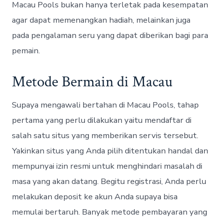
Macau Pools bukan hanya terletak pada kesempatan
agar dapat memenangkan hadiah, melainkan juga
pada pengalaman seru yang dapat diberikan bagi para
pemain.
Metode Bermain di Macau
Supaya mengawali bertahan di Macau Pools, tahap
pertama yang perlu dilakukan yaitu mendaftar di
salah satu situs yang memberikan servis tersebut.
Yakinkan situs yang Anda pilih ditentukan handal dan
mempunyai izin resmi untuk menghindari masalah di
masa yang akan datang. Begitu registrasi, Anda perlu
melakukan deposit ke akun Anda supaya bisa
memulai bertaruh. Banyak metode pembayaran yang