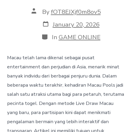
Post
By
fOT8EJXjf0m8ov5
author
Post
January 20, 2026
date
Categories
In
GAME ONLINE
Macau telah lama dikenal sebagai pusat
entertainment dan perjudian di Asia, menarik minat
banyak individu dari berbagai penjuru dunia. Dalam
beberapa waktu terakhir, kehadiran Macau Pools jadi
salah satu atraksi utama bagi para petaruh, terutama
pecinta togel. Dengan metode Live Draw Macau
yang baru, para partisipan kini dapat menikmati
pengalaman bermain yang lebih interaktif dan
transparan. Artikel ini memiliki tujuan untuk