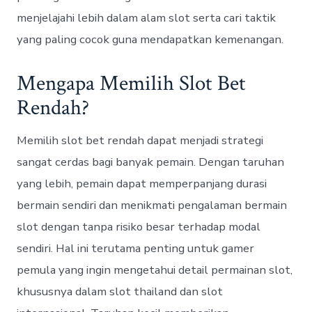
menjelajahi lebih dalam alam slot serta cari taktik
yang paling cocok guna mendapatkan kemenangan.
Mengapa Memilih Slot Bet
Rendah?
Memilih slot bet rendah dapat menjadi strategi
sangat cerdas bagi banyak pemain. Dengan taruhan
yang lebih, pemain dapat memperpanjang durasi
bermain sendiri dan menikmati pengalaman bermain
slot dengan tanpa risiko besar terhadap modal
sendiri. Hal ini terutama penting untuk gamer
pemula yang ingin mengetahui detail permainan slot,
khususnya dalam slot thailand dan slot