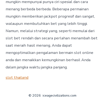
mungkin mempunyai punya ciri spesial dan cara
menang berbeda berbeda. Beberapa permainan
mungkin memberikan jackpot progresif dan sangat,
walaupun membutuhkan bet yang lebih tinggi.
Namun, melalui strategi yang, seperti memulai dari
slot bet rendah dan secara perlahan menambah bet
saat meraih hasil menang, Anda dapat
mengoptimalkan pengalaman bermain slot online
anda dan menaikkan kemungkinan berhasil Anda
dalam jangka waktu jangka panjang.
slot thailand
© 2026
iceagecivilizations.com