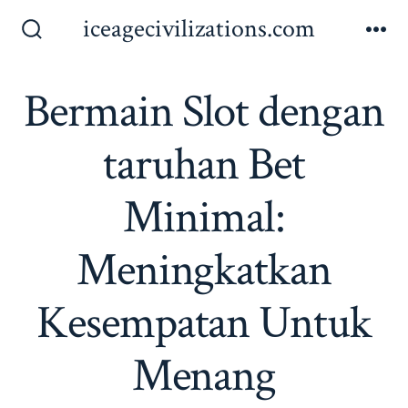
Skip
iceagecivilizations.com
to
Search
Me
Toggle
content
Bermain Slot dengan
taruhan Bet
Minimal:
Meningkatkan
Kesempatan Untuk
Menang