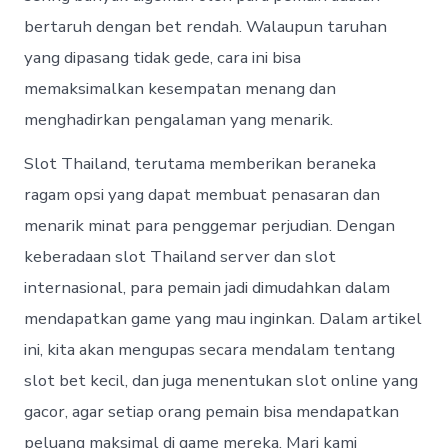
bertaruh dengan bet rendah. Walaupun taruhan
yang dipasang tidak gede, cara ini bisa
memaksimalkan kesempatan menang dan
menghadirkan pengalaman yang menarik.
Slot Thailand, terutama memberikan beraneka
ragam opsi yang dapat membuat penasaran dan
menarik minat para penggemar perjudian. Dengan
keberadaan slot Thailand server dan slot
internasional, para pemain jadi dimudahkan dalam
mendapatkan game yang mau inginkan. Dalam artikel
ini, kita akan mengupas secara mendalam tentang
slot bet kecil, dan juga menentukan slot online yang
gacor, agar setiap orang pemain bisa mendapatkan
peluang maksimal di game mereka. Mari kami