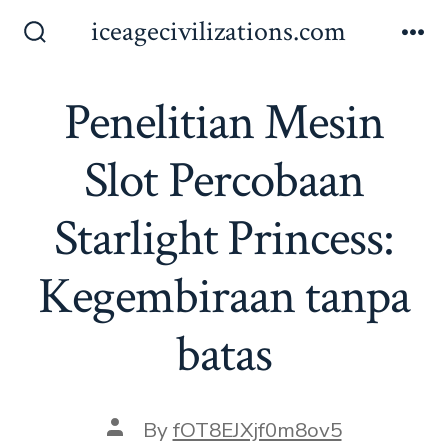
Skip
iceagecivilizations.com
to
Search
Me
Toggle
content
Penelitian Mesin
Slot Percobaan
Starlight Princess:
Kegembiraan tanpa
batas
Post
By
fOT8EJXjf0m8ov5
author