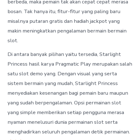
berbeda, maka pemain tak akan cepat cepat merasa
bosan. Tak hanya itu, fitur-fitur yang paling baru
misalnya putaran gratis dan hadiah jackpot yang
makin meningkatkan pengalaman bermain bermain
slot.
Di antara banyak pilihan yaitu tersedia, Starlight
Princess hasil karya Pragmatic Play merupakan salah
satu slot demo yang. Dengan visual yang serta
sistem bermain yang mudah, Starlight Princess
menyediakan kesenangan bagi pemain baru maupun
yang sudah berpengalaman. Opsi permainan slot
yang simple memberikan setiap pengguna merasa
nyaman menelusuri dunia permainan slot serta
menghadirkan seluruh pengalaman detik permainan.