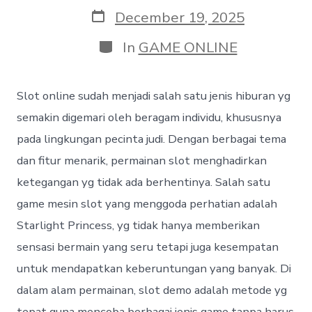
Post
December 19, 2025
date
Categories
In
GAME ONLINE
Slot online sudah menjadi salah satu jenis hiburan yg
semakin digemari oleh beragam individu, khususnya
pada lingkungan pecinta judi. Dengan berbagai tema
dan fitur menarik, permainan slot menghadirkan
ketegangan yg tidak ada berhentinya. Salah satu
game mesin slot yang menggoda perhatian adalah
Starlight Princess, yg tidak hanya memberikan
sensasi bermain yang seru tetapi juga kesempatan
untuk mendapatkan keberuntungan yang banyak. Di
dalam alam permainan, slot demo adalah metode yg
tepat guna mencoba berbagai jenis game tanpa harus