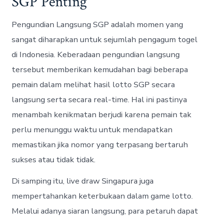
SGP Penting
Pengundian Langsung SGP adalah momen yang
sangat diharapkan untuk sejumlah pengagum togel
di Indonesia. Keberadaan pengundian langsung
tersebut memberikan kemudahan bagi beberapa
pemain dalam melihat hasil lotto SGP secara
langsung serta secara real-time. Hal ini pastinya
menambah kenikmatan berjudi karena pemain tak
perlu menunggu waktu untuk mendapatkan
memastikan jika nomor yang terpasang bertaruh
sukses atau tidak tidak.
Di samping itu, live draw Singapura juga
mempertahankan keterbukaan dalam game lotto.
Melalui adanya siaran langsung, para petaruh dapat