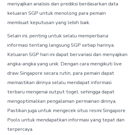
menyajikan analisis dan prediksi berdasarkan data
keluaran SGP untuk menolong para pemain
membuat keputusan yang lebih baik.
Selain ini, penting untuk selalu memperbarui
informasi tentang langsung SGP setiap harinya.
Keluaran SGP hari ini dapat bervariasi dan menyajikan
angka-angka yang unik. Dengan cara mengikuti live
draw Singapore secara rutin, para pemain dapat
memastikan dirinya selalu mendapat informasi
terbaru mengenai output togel, sehingga dapat
mengoptimalkan pengalaman permainan dirinya.
Pastikan juga untuk mengecek situs resmi Singapore
Pools untuk mendapatkan informasi yang tepat dan
terpercaya.