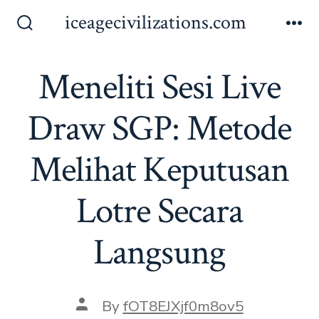
Skip
iceagecivilizations.com
to
Search
Me
Toggle
content
Meneliti Sesi Live
Draw SGP: Metode
Melihat Keputusan
Lotre Secara
Langsung
Post
By
fOT8EJXjf0m8ov5
author