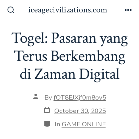
Skip
iceagecivilizations.com
to
Search
Me
Toggle
content
Togel: Pasaran yang
Terus Berkembang
di Zaman Digital
Post
By
fOT8EJXjf0m8ov5
author
Post
October 30, 2025
date
Categories
In
GAME ONLINE