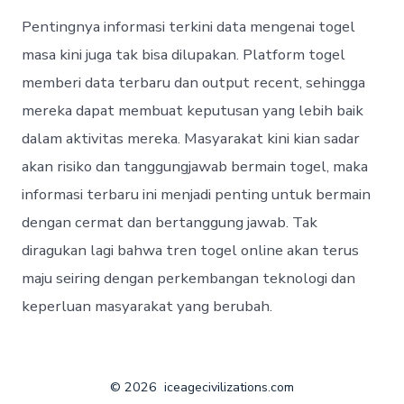
Pentingnya informasi terkini data mengenai togel
masa kini juga tak bisa dilupakan. Platform togel
memberi data terbaru dan output recent, sehingga
mereka dapat membuat keputusan yang lebih baik
dalam aktivitas mereka. Masyarakat kini kian sadar
akan risiko dan tanggungjawab bermain togel, maka
informasi terbaru ini menjadi penting untuk bermain
dengan cermat dan bertanggung jawab. Tak
diragukan lagi bahwa tren togel online akan terus
maju seiring dengan perkembangan teknologi dan
keperluan masyarakat yang berubah.
© 2026
iceagecivilizations.com