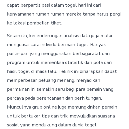
dapat berpartisipasi dalam togel hari ini dari
kenyamanan rumah rumah mereka tanpa harus pergi
ke lokasi pembelian tiket.
Selain itu, kecenderungan analisis data juga mulai
menguasai cara individu bermain togel. Banyak
partisipan yang menggunakan berbagai alat dan
program untuk memeriksa statistik dan pola dari
hasil togel di masa lalu. Teknik ini diharapkan dapat
memperbesar peluang menang, menjadikan
permainan ini semakin seru bagi para pemain yang
percaya pada perencanaan dan perhitungan.
Munculnya grup online juga memungkinkan pemain
untuk bertukar tips dan trik, mewujudkan suasana
sosial yang mendukung dalam dunia togel.