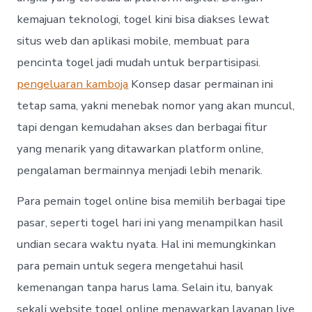
kemajuan teknologi, togel kini bisa diakses lewat
situs web dan aplikasi mobile, membuat para
pencinta togel jadi mudah untuk berpartisipasi.
pengeluaran kamboja
Konsep dasar permainan ini
tetap sama, yakni menebak nomor yang akan muncul,
tapi dengan kemudahan akses dan berbagai fitur
yang menarik yang ditawarkan platform online,
pengalaman bermainnya menjadi lebih menarik.
Para pemain togel online bisa memilih berbagai tipe
pasar, seperti togel hari ini yang menampilkan hasil
undian secara waktu nyata. Hal ini memungkinkan
para pemain untuk segera mengetahui hasil
kemenangan tanpa harus lama. Selain itu, banyak
sekali website togel online menawarkan layanan live