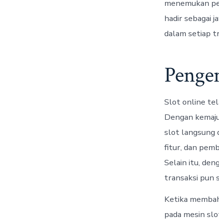
menemukan per
hadir sebagai 
dalam setiap tr
Pengen
Slot online te
Dengan kemaju
slot langsung
fitur, dan pem
Selain itu, de
transaksi pun 
Ketika membaha
pada mesin slo