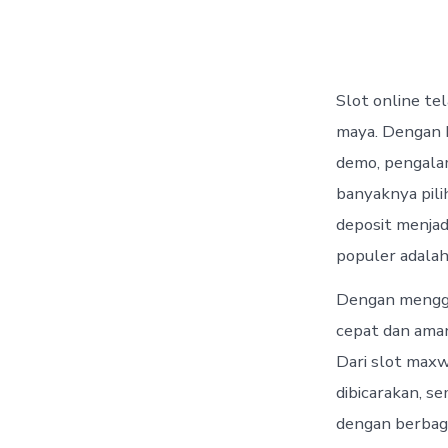
Slot online te
maya. Dengan b
demo, pengala
banyaknya pil
deposit menjadi
populer adalah
Dengan menggu
cepat dan aman
Dari slot max
dibicarakan, s
dengan berbaga