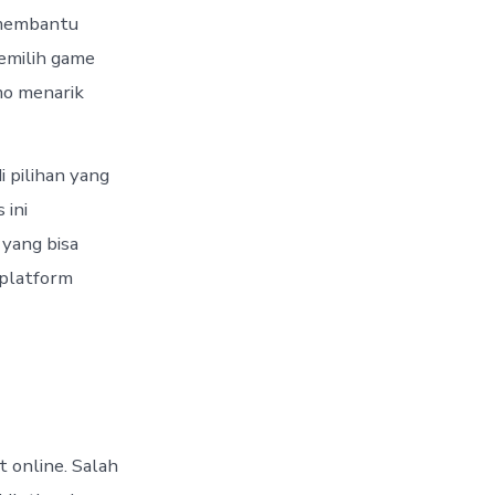
a membantu
emilih game
mo menarik
i pilihan yang
 ini
yang bisa
 platform
 online. Salah