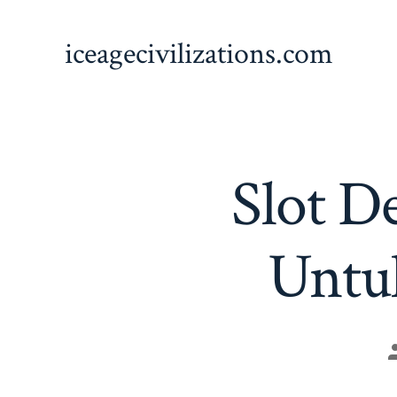
Skip
to
iceagecivilizations.com
content
Slot D
Untu
P
a