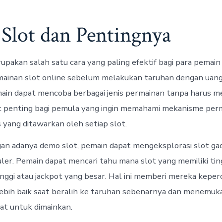
Slot dan Pentingnya
pakan salah satu cara yang paling efektif bagi para pemain
inan slot online sebelum melakukan taruhan dengan uang a
main dapat mencoba berbagai jenis permainan tanpa harus 
at penting bagi pemula yang ingin memahami mekanisme perm
s yang ditawarkan oleh setiap slot.
ngan adanya demo slot, pemain dapat mengeksplorasi slot ga
uler. Pemain dapat mencari tahu mana slot yang memiliki ti
ggi atau jackpot yang besar. Hal ini memberi mereka keperc
lebih baik saat beralih ke taruhan sebenarnya dan menemuka
at untuk dimainkan.