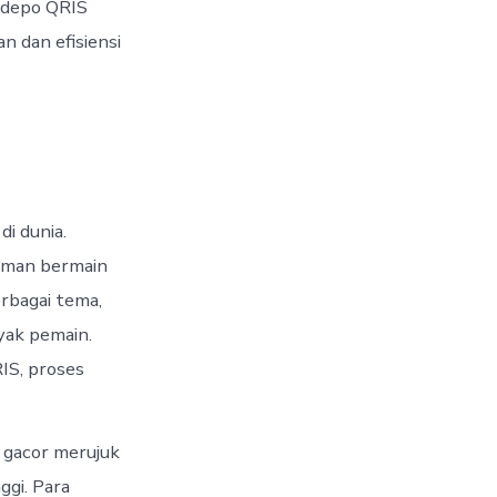
 depo QRIS
n dan efisiensi
di dunia.
aman bermain
rbagai tema,
yak pemain.
IS, proses
t gacor merujuk
gi. Para