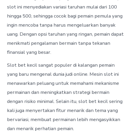
slot ini menyediakan variasi taruhan mulai dari 100
hingga 500, sehingga cocok bagi pemain pemula yang
ingin mencoba tanpa harus mengeluarkan banyak
uang. Dengan opsi taruhan yang ringan, pemain dapat
menikmati pengalaman bermain tanpa tekanan
finansial yang besar.
Slot bet kecil sangat populer di kalangan pemain
yang baru mengenal dunia judi online. Mesin slot ini
menawarkan peluang untuk memahami mekanisme
permainan dan meningkatkan strategi bermain
dengan risiko minimal. Selain itu, slot bet kecil sering
kali juga menyertakan fitur menarik dan tema yang
bervariasi, membuat permainan lebih mengasyikkan
dan menarik perhatian pemain.