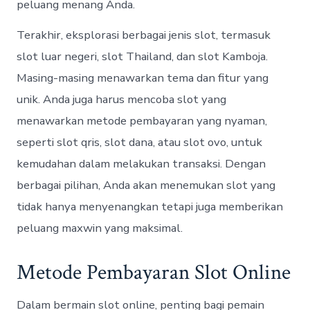
peluang menang Anda.
Terakhir, eksplorasi berbagai jenis slot, termasuk
slot luar negeri, slot Thailand, dan slot Kamboja.
Masing-masing menawarkan tema dan fitur yang
unik. Anda juga harus mencoba slot yang
menawarkan metode pembayaran yang nyaman,
seperti slot qris, slot dana, atau slot ovo, untuk
kemudahan dalam melakukan transaksi. Dengan
berbagai pilihan, Anda akan menemukan slot yang
tidak hanya menyenangkan tetapi juga memberikan
peluang maxwin yang maksimal.
Metode Pembayaran Slot Online
Dalam bermain slot online, penting bagi pemain