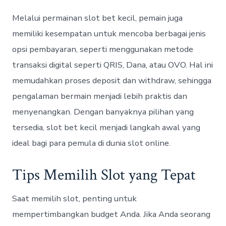
Melalui permainan slot bet kecil, pemain juga
memiliki kesempatan untuk mencoba berbagai jenis
opsi pembayaran, seperti menggunakan metode
transaksi digital seperti QRIS, Dana, atau OVO. Hal ini
memudahkan proses deposit dan withdraw, sehingga
pengalaman bermain menjadi lebih praktis dan
menyenangkan. Dengan banyaknya pilihan yang
tersedia, slot bet kecil menjadi langkah awal yang
ideal bagi para pemula di dunia slot online.
Tips Memilih Slot yang Tepat
Saat memilih slot, penting untuk
mempertimbangkan budget Anda. Jika Anda seorang