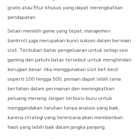
gratis atau fitur khusus yang dapat meningkatkan
pendapatan.
Selain memilih game yang tepat, manajemen
bankroll juga merupakan kunci sukses dalam bermain
slot. Tentukan batas pengeluaran untuk setiap sesi
gaming dan patuhi batas tersebut untuk menghindari
kerugian besar. Jika menggunakan slot bet kecil
seperti 100 hingga 500, pemain dapat lebih lama
bertahan dalam permainan dan meningkatkan
peluang menang. Jangan terburu-buru untuk
menggandakan taruhan tanpa analisis yang baik,
karena strategi yang terencana akan memberikan
hasil yang lebih baik dalam jangka panjang.