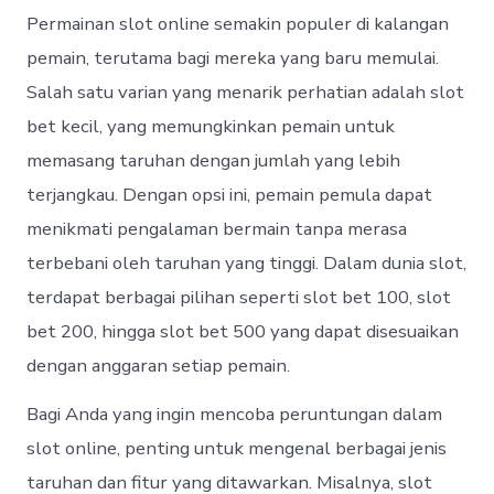
Permainan slot online semakin populer di kalangan
pemain, terutama bagi mereka yang baru memulai.
Salah satu varian yang menarik perhatian adalah slot
bet kecil, yang memungkinkan pemain untuk
memasang taruhan dengan jumlah yang lebih
terjangkau. Dengan opsi ini, pemain pemula dapat
menikmati pengalaman bermain tanpa merasa
terbebani oleh taruhan yang tinggi. Dalam dunia slot,
terdapat berbagai pilihan seperti slot bet 100, slot
bet 200, hingga slot bet 500 yang dapat disesuaikan
dengan anggaran setiap pemain.
Bagi Anda yang ingin mencoba peruntungan dalam
slot online, penting untuk mengenal berbagai jenis
taruhan dan fitur yang ditawarkan. Misalnya, slot