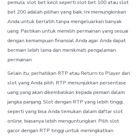
pemula, slot bet kecil seperti slot bet 100 atau slot
bet 200 adalah pilihan yang baik. Ini memungkinkan
Anda untuk berlatih tanpa mengeluarkan banyak
uang. Pastikan untuk memilih permainan yang sesuai
dengan kemampuan finansial Anda agar Anda dapat
bermain lebih lama dan menikmati pengalaman
permainan.
Selain itu, perhatikan RTP atau Return to Player dari
slot yang Anda pilih. RTP menunjukkan persentase
uang yang akan dikembalikan kepada pemain dalam
jangka panjang. Slot dengan RTP yang lebih tinggi,
seperti yang bisa Anda temukan dalam daftar slot
online, biasanya lebih menguntungkan. Pilih slot
gacor dengan RTP tinggi untuk meningkatkan