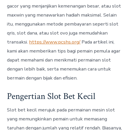
gacor yang menjanjikan kemenangan besar, atau slot
maxwin yang menawarkan hadiah maksimal. Selain
itu, menggunakan metode pembayaran seperti slot
qris, slot dana, atau slot ovo juga memudahkan
transaksi.
https://www.pcshs.org/
Pada artikel ini,
kami akan memberikan tips bagi pemain pemula agar
dapat memahami dan menikmati permainan slot
dengan lebih baik, serta menemukan cara untuk
bermain dengan bijak dan efisien.
Pengertian Slot Bet Kecil
Slot bet kecil merujuk pada permainan mesin slot
yang memungkinkan pemain untuk memasang
taruhan dengan jumlah yang relatif rendah. Biasanya,