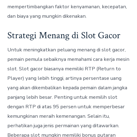
mempertimbangkan faktor kenyamanan, kecepatan,
dan biaya yang mungkin dikenakan.
Strategi Menang di Slot Gacor
Untuk meningkatkan peluang menang di slot gacor,
pemain pemula sebaiknya memahami cara kerja mesin
slot. Slot gacor biasanya memiliki RTP (Return to
Player) yang lebih tinggi, artinya persentase uang
yang akan dikembalikan kepada pemain dalam jangka
panjang lebih besar. Penting untuk memilih slot
dengan RTP di atas 95 persen untuk memperbesar
kemungkinan meraih kemenangan. Selain itu,
perhatikan juga jenis permainan yang ditawarkan.
Beberapa slot mungkin memiliki bonus putaran