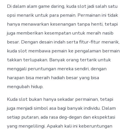
Di dalam alam game daring, kuda slot jadi salah satu
opsi menarik untuk para pemain. Permainan ini tidak
hanya menawarkan kesenangan tanpa henti, tetapi
juga memberikan kesempatan untuk meraih nasib
besar. Dengan desain indah serta fitur-fitur menarik,
kuda slot membawa pemain ke pengalaman bermain
takkan terlupakan. Banyak orang tertarik untuk
menggali peruntungan mereka sendiri, dengan
harapan bisa meraih hadiah besar yang bisa
mengubah hidup.
Kuda slot bukan hanya sekadar permainan, tetapi
juga menjadi simbol asa bagi banyak individu. Dalam
setiap putaran, ada rasa deg-degan dan ekspektasi
yang mengelilingi. Apakah kali ini keberuntungan