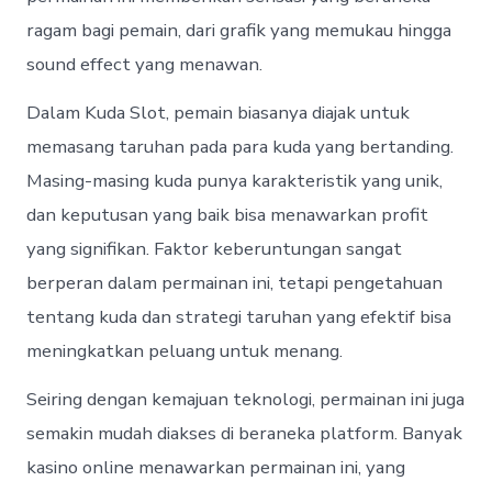
ragam bagi pemain, dari grafik yang memukau hingga
sound effect yang menawan.
Dalam Kuda Slot, pemain biasanya diajak untuk
memasang taruhan pada para kuda yang bertanding.
Masing-masing kuda punya karakteristik yang unik,
dan keputusan yang baik bisa menawarkan profit
yang signifikan. Faktor keberuntungan sangat
berperan dalam permainan ini, tetapi pengetahuan
tentang kuda dan strategi taruhan yang efektif bisa
meningkatkan peluang untuk menang.
Seiring dengan kemajuan teknologi, permainan ini juga
semakin mudah diakses di beraneka platform. Banyak
kasino online menawarkan permainan ini, yang