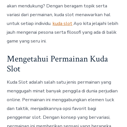
akan mendukung? Dengan beragam topik serta
variasi dari permainan, kuda slot menawarkan hal
untuk setiap individu.
kuda slot
Ayo kita jelajahi lebih
jauh mengenai pesona serta filosofi yang ada di balik
game yang seru ini.
Mengetahui Permainan Kuda
Slot
Kuda Slot adalah salah satu jenis permainan yang
menggugah minat banyak penggila di dunia perjudian
online. Permainan ini menggabungkan elemen luck
dan taktik, menjadikannya opsi favorit bagi
penggemar slot. Dengan konsep yang bervariasi,
permainan ini memberikan sensasi yang beraneka