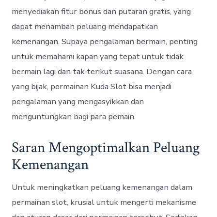
menyediakan fitur bonus dan putaran gratis, yang
dapat menambah peluang mendapatkan
kemenangan. Supaya pengalaman bermain, penting
untuk memahami kapan yang tepat untuk tidak
bermain lagi dan tak terikut suasana. Dengan cara
yang bijak, permainan Kuda Slot bisa menjadi
pengalaman yang mengasyikkan dan
menguntungkan bagi para pemain.
Saran Mengoptimalkan Peluang
Kemenangan
Untuk meningkatkan peluang kemenangan dalam
permainan slot, krusial untuk mengerti mekanisme