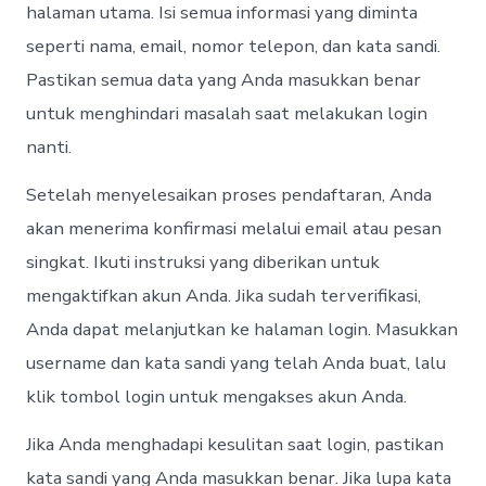
halaman utama. Isi semua informasi yang diminta
seperti nama, email, nomor telepon, dan kata sandi.
Pastikan semua data yang Anda masukkan benar
untuk menghindari masalah saat melakukan login
nanti.
Setelah menyelesaikan proses pendaftaran, Anda
akan menerima konfirmasi melalui email atau pesan
singkat. Ikuti instruksi yang diberikan untuk
mengaktifkan akun Anda. Jika sudah terverifikasi,
Anda dapat melanjutkan ke halaman login. Masukkan
username dan kata sandi yang telah Anda buat, lalu
klik tombol login untuk mengakses akun Anda.
Jika Anda menghadapi kesulitan saat login, pastikan
kata sandi yang Anda masukkan benar. Jika lupa kata