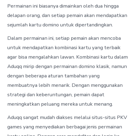
Permainan ini biasanya dimainkan oleh dua hingga
delapan orang, dan setiap pemain akan mendapatkan
sejumlah kartu domino untuk dipertandingkan.
Dalam permainan ini, setiap pemain akan mencoba
untuk mendapatkan kombinasi kartu yang terbaik
agar bisa mengalahkan lawan. Kombinasi kartu dalam
Aduqq mirip dengan permainan domino klasik, namun
dengan beberapa aturan tambahan yang
membuatnya lebih menarik. Dengan menggunakan
strategi dan keberuntungan, pemain dapat
meningkatkan peluang mereka untuk menang.
Aduqq sangat mudah diakses melalui situs-situs PKV
games yang menyediakan berbagai jenis permainan