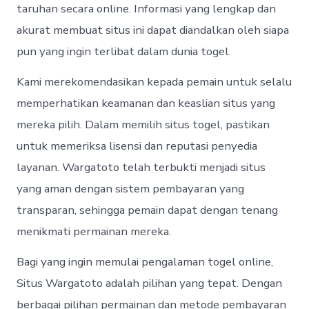
taruhan secara online. Informasi yang lengkap dan
akurat membuat situs ini dapat diandalkan oleh siapa
pun yang ingin terlibat dalam dunia togel.
Kami merekomendasikan kepada pemain untuk selalu
memperhatikan keamanan dan keaslian situs yang
mereka pilih. Dalam memilih situs togel, pastikan
untuk memeriksa lisensi dan reputasi penyedia
layanan. Wargatoto telah terbukti menjadi situs
yang aman dengan sistem pembayaran yang
transparan, sehingga pemain dapat dengan tenang
menikmati permainan mereka.
Bagi yang ingin memulai pengalaman togel online,
Situs Wargatoto adalah pilihan yang tepat. Dengan
berbagai pilihan permainan dan metode pembayaran