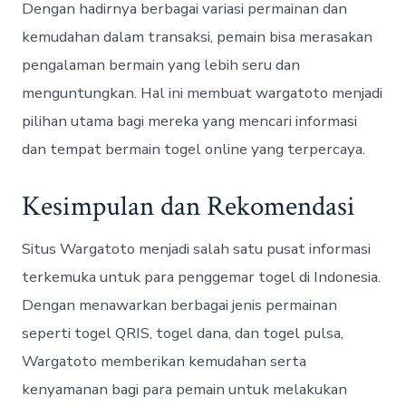
Dengan hadirnya berbagai variasi permainan dan
kemudahan dalam transaksi, pemain bisa merasakan
pengalaman bermain yang lebih seru dan
menguntungkan. Hal ini membuat wargatoto menjadi
pilihan utama bagi mereka yang mencari informasi
dan tempat bermain togel online yang terpercaya.
Kesimpulan dan Rekomendasi
Situs Wargatoto menjadi salah satu pusat informasi
terkemuka untuk para penggemar togel di Indonesia.
Dengan menawarkan berbagai jenis permainan
seperti togel QRIS, togel dana, dan togel pulsa,
Wargatoto memberikan kemudahan serta
kenyamanan bagi para pemain untuk melakukan