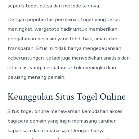
seperti togel pulsa dan metode lainnya.
Dengan popularitas permainan togel yang terus
meningkat, wargatoto hadir untuk memberikan
pengalaman bermain yang lebih baik, aman, dan
transparan. Situs ini tidak hanya mengedepankan
keberuntungan, tetapi juga menyediakan analisis dan
informasi yang mendalam untuk meningkatkan
peluang menang pemain.
Keunggulan Situs Togel Online
Situs togel online menawarkan kemudahan akses
bagi para pemain yang ingin memasang taruhan
kapan saja dan di mana saja. Dengan hanya