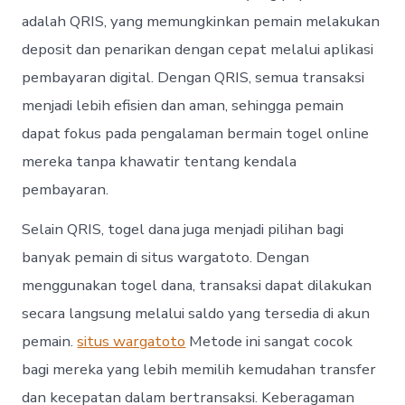
adalah QRIS, yang memungkinkan pemain melakukan
deposit dan penarikan dengan cepat melalui aplikasi
pembayaran digital. Dengan QRIS, semua transaksi
menjadi lebih efisien dan aman, sehingga pemain
dapat fokus pada pengalaman bermain togel online
mereka tanpa khawatir tentang kendala
pembayaran.
Selain QRIS, togel dana juga menjadi pilihan bagi
banyak pemain di situs wargatoto. Dengan
menggunakan togel dana, transaksi dapat dilakukan
secara langsung melalui saldo yang tersedia di akun
pemain.
situs wargatoto
Metode ini sangat cocok
bagi mereka yang lebih memilih kemudahan transfer
dan kecepatan dalam bertransaksi. Keberagaman