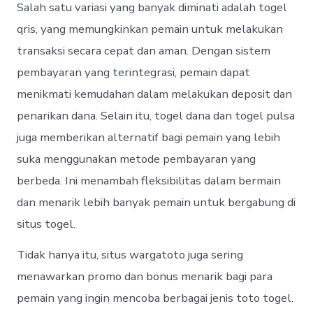
Salah satu variasi yang banyak diminati adalah togel
qris, yang memungkinkan pemain untuk melakukan
transaksi secara cepat dan aman. Dengan sistem
pembayaran yang terintegrasi, pemain dapat
menikmati kemudahan dalam melakukan deposit dan
penarikan dana. Selain itu, togel dana dan togel pulsa
juga memberikan alternatif bagi pemain yang lebih
suka menggunakan metode pembayaran yang
berbeda. Ini menambah fleksibilitas dalam bermain
dan menarik lebih banyak pemain untuk bergabung di
situs togel.
Tidak hanya itu, situs wargatoto juga sering
menawarkan promo dan bonus menarik bagi para
pemain yang ingin mencoba berbagai jenis toto togel.