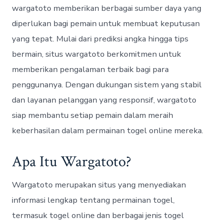
wargatoto memberikan berbagai sumber daya yang
diperlukan bagi pemain untuk membuat keputusan
yang tepat. Mulai dari prediksi angka hingga tips
bermain, situs wargatoto berkomitmen untuk
memberikan pengalaman terbaik bagi para
penggunanya. Dengan dukungan sistem yang stabil
dan layanan pelanggan yang responsif, wargatoto
siap membantu setiap pemain dalam meraih
keberhasilan dalam permainan togel online mereka.
Apa Itu Wargatoto?
Wargatoto merupakan situs yang menyediakan
informasi lengkap tentang permainan togel,
termasuk togel online dan berbagai jenis togel