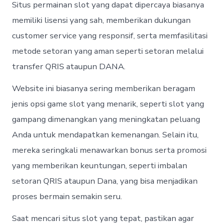
Situs permainan slot yang dapat dipercaya biasanya
memiliki lisensi yang sah, memberikan dukungan
customer service yang responsif, serta memfasilitasi
metode setoran yang aman seperti setoran melalui
transfer QRIS ataupun DANA.
Website ini biasanya sering memberikan beragam
jenis opsi game slot yang menarik, seperti slot yang
gampang dimenangkan yang meningkatan peluang
Anda untuk mendapatkan kemenangan. Selain itu,
mereka seringkali menawarkan bonus serta promosi
yang memberikan keuntungan, seperti imbalan
setoran QRIS ataupun Dana, yang bisa menjadikan
proses bermain semakin seru.
Saat mencari situs slot yang tepat, pastikan agar