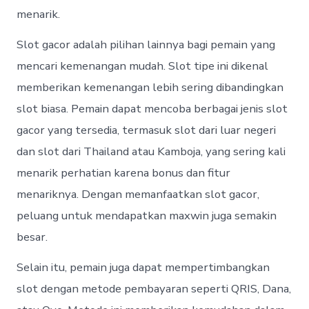
menarik.
Slot gacor adalah pilihan lainnya bagi pemain yang
mencari kemenangan mudah. Slot tipe ini dikenal
memberikan kemenangan lebih sering dibandingkan
slot biasa. Pemain dapat mencoba berbagai jenis slot
gacor yang tersedia, termasuk slot dari luar negeri
dan slot dari Thailand atau Kamboja, yang sering kali
menarik perhatian karena bonus dan fitur
menariknya. Dengan memanfaatkan slot gacor,
peluang untuk mendapatkan maxwin juga semakin
besar.
Selain itu, pemain juga dapat mempertimbangkan
slot dengan metode pembayaran seperti QRIS, Dana,