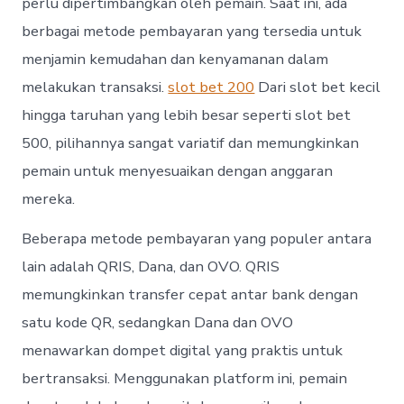
perlu dipertimbangkan oleh pemain. Saat ini, ada
berbagai metode pembayaran yang tersedia untuk
menjamin kemudahan dan kenyamanan dalam
melakukan transaksi.
slot bet 200
Dari slot bet kecil
hingga taruhan yang lebih besar seperti slot bet
500, pilihannya sangat variatif dan memungkinkan
pemain untuk menyesuaikan dengan anggaran
mereka.
Beberapa metode pembayaran yang populer antara
lain adalah QRIS, Dana, dan OVO. QRIS
memungkinkan transfer cepat antar bank dengan
satu kode QR, sedangkan Dana dan OVO
menawarkan dompet digital yang praktis untuk
bertransaksi. Menggunakan platform ini, pemain