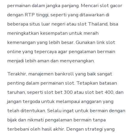
permainan dalam jangka panjang. Mencari slot gacor
dengan RTP tinggi, seperti yang ditawarkan di
beberapa situs luar negeri atau slot Thailand, bisa
meningkatkan kesempatan untuk meraih
kemenangan yang lebih besar. Gunakan link slot
online yang tepercaya agar pengalaman bermain
menjadi lebih aman dan menyenangkan.
Terakhir, manajemen bankroll yang baik sangat
penting dalam permainan slot. Tetapkan batasan
taruhan, seperti slot bet 300 atau slot bet 400, dan
jangan tergoda untuk melampaui anggaran yang
telah ditentukan. Selalu ingat untuk bermain dengan
bijak dan nikmati pengalaman bermain tanpa
terbebani oleh hasil akhir. Dengan strategi yang