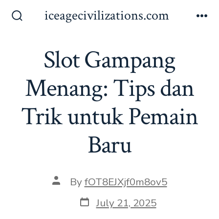
Skip
iceagecivilizations.com
to
Search
Me
Toggle
content
Slot Gampang
Menang: Tips dan
Trik untuk Pemain
Baru
Post
By
fOT8EJXjf0m8ov5
author
Post
July 21, 2025
date