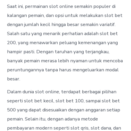
Saat ini, permainan slot online semakin populer di
kalangan pemain, dan opsi untuk melakukan slot bet
dengan jumlah kecil hingga besar semakin variatif.
Salah satu yang menarik perhatian adalah slot bet
200, yang menawarkan peluang kemenangan yang
hampir pasti. Dengan taruhan yang terjangkau,
banyak pemain merasa lebih nyaman untuk mencoba
peruntungannya tanpa harus mengeluarkan modal
besar.
Dalam dunia slot online, terdapat berbagai pilihan
seperti slot bet kecil, slot bet 100, sampai slot bet
500 yang dapat disesuaikan dengan anggaran setiap
pemain. Selain itu, dengan adanya metode
pembayaran modern seperti slot qris, slot dana, dan