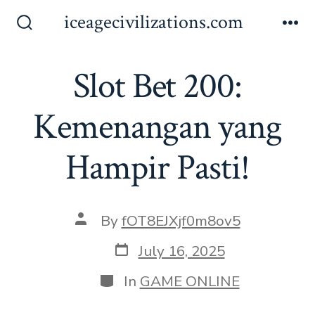
Skip
iceagecivilizations.com
to
Search
Me
Toggle
content
Slot Bet 200:
Kemenangan yang
Hampir Pasti!
Post
By
fOT8EJXjf0m8ov5
author
Post
July 16, 2025
date
Categories
In
GAME ONLINE