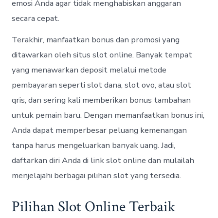
emosi Anda agar tidak menghabiskan anggaran
secara cepat.
Terakhir, manfaatkan bonus dan promosi yang
ditawarkan oleh situs slot online. Banyak tempat
yang menawarkan deposit melalui metode
pembayaran seperti slot dana, slot ovo, atau slot
qris, dan sering kali memberikan bonus tambahan
untuk pemain baru. Dengan memanfaatkan bonus ini,
Anda dapat memperbesar peluang kemenangan
tanpa harus mengeluarkan banyak uang. Jadi,
daftarkan diri Anda di link slot online dan mulailah
menjelajahi berbagai pilihan slot yang tersedia.
Pilihan Slot Online Terbaik