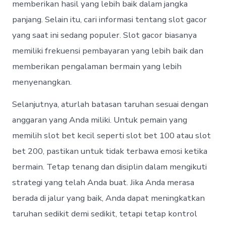
memberikan hasil yang lebih baik dalam jangka
panjang. Selain itu, cari informasi tentang slot gacor
yang saat ini sedang populer. Slot gacor biasanya
memiliki frekuensi pembayaran yang lebih baik dan
memberikan pengalaman bermain yang lebih
menyenangkan.
Selanjutnya, aturlah batasan taruhan sesuai dengan
anggaran yang Anda miliki. Untuk pemain yang
memilih slot bet kecil seperti slot bet 100 atau slot
bet 200, pastikan untuk tidak terbawa emosi ketika
bermain. Tetap tenang dan disiplin dalam mengikuti
strategi yang telah Anda buat. Jika Anda merasa
berada di jalur yang baik, Anda dapat meningkatkan
taruhan sedikit demi sedikit, tetapi tetap kontrol