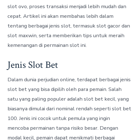
slot ovo, proses transaksi menjadi lebih mudah dan
cepat. Artikel ini akan membahas lebih dalam
tentang berbagai jenis slot, termasuk slot gacor dan
slot maxwin, serta memberikan tips untuk meraih
kemenangan di permainan slot ini.
Jenis Slot Bet
Dalam dunia perjudian online, terdapat berbagai jenis
slot bet yang bisa dipilih oleh para pemain. Salah
satu yang paling populer adalah slot bet kecil, yang
biasanya dimulai dari nominal rendah seperti slot bet
100. Jenis ini cocok untuk pemula yang ingin
mencoba permainan tanpa risiko besar. Dengan
modal kecil, pemain dapat menikmati berbagai