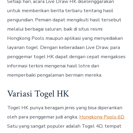
Setiap hari, acara Live Draw HK diselenggarakan
untuk memberikan berita terbaru tentang hasil
pengundian. Pemain dapat mengikuti hasil tersebut
melalui berbagai saluran, baik di situs resmi
Hongkong Pools maupun aplikasi yang menyediakan
layanan togel. Dengan keberadaan Live Draw, para
penggemar togel HK dapat dengan cepat mengakses
informasi terkini mengenai hasil lotre dan
memperbaiki pengalaman bermain mereka.
Variasi Togel HK
Togel HK punya beragam jenis yang bisa diperankan
oleh para penggemar judi angka.
Hongkong Pools 6D
Satu yang sangat populer adalah Togel 4D, tempat