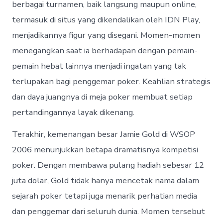
berbagai turnamen, baik langsung maupun online,
termasuk di situs yang dikendalikan oleh IDN Play,
menjadikannya figur yang disegani. Momen-momen
menegangkan saat ia berhadapan dengan pemain-
pemain hebat lainnya menjadi ingatan yang tak
terlupakan bagi penggemar poker. Keahlian strategis
dan daya juangnya di meja poker membuat setiap
pertandingannya layak dikenang.
Terakhir, kemenangan besar Jamie Gold di WSOP
2006 menunjukkan betapa dramatisnya kompetisi
poker. Dengan membawa pulang hadiah sebesar 12
juta dolar, Gold tidak hanya mencetak nama dalam
sejarah poker tetapi juga menarik perhatian media
dan penggemar dari seluruh dunia. Momen tersebut