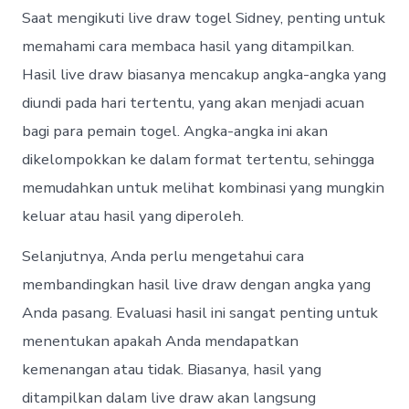
Saat mengikuti live draw togel Sidney, penting untuk
memahami cara membaca hasil yang ditampilkan.
Hasil live draw biasanya mencakup angka-angka yang
diundi pada hari tertentu, yang akan menjadi acuan
bagi para pemain togel. Angka-angka ini akan
dikelompokkan ke dalam format tertentu, sehingga
memudahkan untuk melihat kombinasi yang mungkin
keluar atau hasil yang diperoleh.
Selanjutnya, Anda perlu mengetahui cara
membandingkan hasil live draw dengan angka yang
Anda pasang. Evaluasi hasil ini sangat penting untuk
menentukan apakah Anda mendapatkan
kemenangan atau tidak. Biasanya, hasil yang
ditampilkan dalam live draw akan langsung