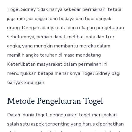
Togel Sidney tidak hanya sekedar permainan, tetapi
juga menjadi bagian dari budaya dan hobi banyak
orang. Dengan adanya data dan rekapan pengeluaran
sebelumnya, pemain dapat melihat pola dan tren
angka, yang mungkin membantu mereka dalam
memilih angka taruhan di masa mendatang.
Keterlibatan masyarakat dalam permainan ini
menunjukkan betapa menariknya Togel Sidney bagi
banyak kalangan.
Metode Pengeluaran Togel
Dalam dunia togel, pengeluaran togel merupakan
salah satu aspek terpenting yang harus diperhatikan