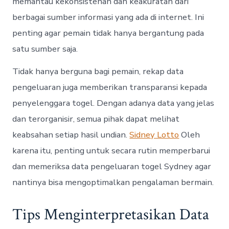
memantau kekonsistenan dan keakuratan dari
berbagai sumber informasi yang ada di internet. Ini
penting agar pemain tidak hanya bergantung pada
satu sumber saja.
Tidak hanya berguna bagi pemain, rekap data
pengeluaran juga memberikan transparansi kepada
penyelenggara togel. Dengan adanya data yang jelas
dan terorganisir, semua pihak dapat melihat
keabsahan setiap hasil undian.
Sidney Lotto
Oleh
karena itu, penting untuk secara rutin memperbarui
dan memeriksa data pengeluaran togel Sydney agar
nantinya bisa mengoptimalkan pengalaman bermain.
Tips Menginterpretasikan Data