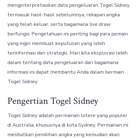
menginterpretasikan data pengeluaran Togel Sidney,
termasuk hasil-hasil sebelumnya, rekapan angka
yang telah keluar, serta bagaimana live draw
berfungsi. Pengetahuan ini penting bagi para pemain
yang ingin membuat keputusan yang lebih
terinformasi dan strategis. Mari kita eksplorasi lebih
dalam tentang data pengeluaran dan bagaimana
informasi ini dapat membantu Anda dalam bermain
Togel Sidney.
Pengertian Togel Sidney
Togel Sidney adalah permainan lotere yang populer
di Australia, khususnya di kota Sydney. Permainan ini
melibatkan pemilihan angka yang kemudian akan