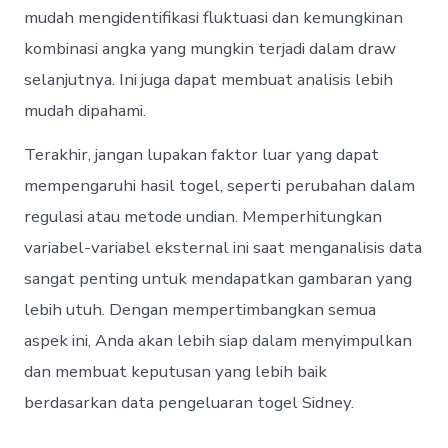
mudah mengidentifikasi fluktuasi dan kemungkinan
kombinasi angka yang mungkin terjadi dalam draw
selanjutnya. Ini juga dapat membuat analisis lebih
mudah dipahami.
Terakhir, jangan lupakan faktor luar yang dapat
mempengaruhi hasil togel, seperti perubahan dalam
regulasi atau metode undian. Memperhitungkan
variabel-variabel eksternal ini saat menganalisis data
sangat penting untuk mendapatkan gambaran yang
lebih utuh. Dengan mempertimbangkan semua
aspek ini, Anda akan lebih siap dalam menyimpulkan
dan membuat keputusan yang lebih baik
berdasarkan data pengeluaran togel Sidney.