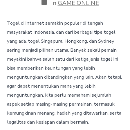
Categories
In
GAME ONLINE
Togel di internet semakin populer di tengah
masyarakat Indonesia, dan dari berbagai tipe togel
yang ada, togel Singapura, Hongkong, dan Sydney
sering menjadi pilihan utama. Banyak sekali pemain
meyakini bahwa salah satu dari ketiga jenis togel ini
bisa memberikan keuntungan yang lebih
menguntungkan dibandingkan yang lain. Akan tetapi,
agar dapat menentukan mana yang lebih
menguntungkan, kita perlu memahami sejumlah
aspek setiap masing-masing permainan, termasuk
kemungkinan menang, hadiah yang ditawarkan, serta
legalitas dan kesiapan dalam bermain.