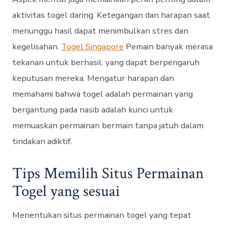
aktivitas togel daring. Ketegangan dan harapan saat
menunggu hasil dapat menimbulkan stres dan
kegelisahan.
Togel Singapore
Pemain banyak merasa
tekanan untuk berhasil, yang dapat berpengaruh
keputusan mereka. Mengatur harapan dan
memahami bahwa togel adalah permainan yang
bergantung pada nasib adalah kunci untuk
memuaskan permainan bermain tanpa jatuh dalam
tindakan adiktif.
Tips Memilih Situs Permainan
Togel yang sesuai
Menentukan situs permainan togel yang tepat