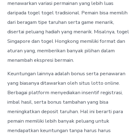
menawarkan variasi permainan yang lebih luas
daripada togel togel tradisional. Pemain bisa memilih
dari beragam tipe taruhan serta game menarik,
disertai peluang hadiah yang menarik. Misalnya, togel
Singapore dan togel Hongkong memiliki format dan
aturan yang, memberikan banyak pilihan dalam
menambah ekspresi bermain.
Keuntungan lainnya adalah bonus serta penawaran
yang biasanya ditawarkan oleh situs lotto online.
Berbagai platform menyediakan insentif registrasi,
imbal hasil, serta bonus tambahan yang bisa
meningkatkan deposit taruhan. Hal ini berarti para
pemain memiliki lebih banyak peluang untuk
mendapatkan keuntungan tanpa harus harus