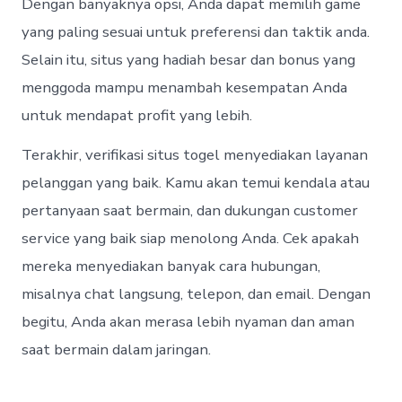
Dengan banyaknya opsi, Anda dapat memilih game
yang paling sesuai untuk preferensi dan taktik anda.
Selain itu, situs yang hadiah besar dan bonus yang
menggoda mampu menambah kesempatan Anda
untuk mendapat profit yang lebih.
Terakhir, verifikasi situs togel menyediakan layanan
pelanggan yang baik. Kamu akan temui kendala atau
pertanyaan saat bermain, dan dukungan customer
service yang baik siap menolong Anda. Cek apakah
mereka menyediakan banyak cara hubungan,
misalnya chat langsung, telepon, dan email. Dengan
begitu, Anda akan merasa lebih nyaman dan aman
saat bermain dalam jaringan.