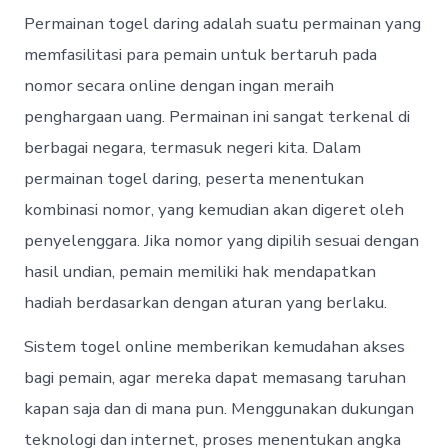
Permainan togel daring adalah suatu permainan yang
memfasilitasi para pemain untuk bertaruh pada
nomor secara online dengan ingan meraih
penghargaan uang. Permainan ini sangat terkenal di
berbagai negara, termasuk negeri kita. Dalam
permainan togel daring, peserta menentukan
kombinasi nomor, yang kemudian akan digeret oleh
penyelenggara. Jika nomor yang dipilih sesuai dengan
hasil undian, pemain memiliki hak mendapatkan
hadiah berdasarkan dengan aturan yang berlaku.
Sistem togel online memberikan kemudahan akses
bagi pemain, agar mereka dapat memasang taruhan
kapan saja dan di mana pun. Menggunakan dukungan
teknologi dan internet, proses menentukan angka