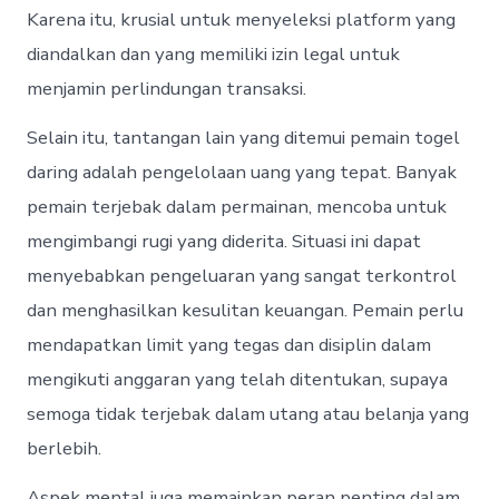
Karena itu, krusial untuk menyeleksi platform yang
diandalkan dan yang memiliki izin legal untuk
menjamin perlindungan transaksi.
Selain itu, tantangan lain yang ditemui pemain togel
daring adalah pengelolaan uang yang tepat. Banyak
pemain terjebak dalam permainan, mencoba untuk
mengimbangi rugi yang diderita. Situasi ini dapat
menyebabkan pengeluaran yang sangat terkontrol
dan menghasilkan kesulitan keuangan. Pemain perlu
mendapatkan limit yang tegas dan disiplin dalam
mengikuti anggaran yang telah ditentukan, supaya
semoga tidak terjebak dalam utang atau belanja yang
berlebih.
Aspek mental juga memainkan peran penting dalam