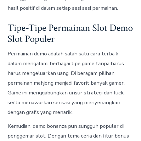
hasil positif di dalam setiap sesi sesi permainan.
Tipe-Tipe Permainan Slot Demo
Slot Populer
Permainan demo adalah salah satu cara terbaik
dalam mengalami berbagai tipe game tanpa harus
harus mengeluarkan uang. Di beragam pilihan,
permainan mahjong menjadi favorit banyak gamer.
Game ini menggabungkan unsur strategi dan luck,
serta menawarkan sensasi yang menyenangkan
dengan grafis yang menarik.
Kemudian, demo bonanza pun sungguh populer di
penggemar slot. Dengan tema ceria dan fitur bonus