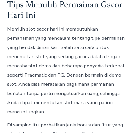
Tips Memilih Permainan Gacor
Hari Ini
Memilih slot gacor hari ini membutuhkan
pemahaman yang mendalam tentang tipe permainan
yang hendak dimainkan. Salah satu cara untuk
menemukan slot yang sedang gacor adalah dengan
mencoba slot demo dari beberapa penyedia terkenal
seperti Pragmatic dan PG. Dengan bermain di demo
slot, Anda bisa merasakan bagaimana permainan
berjalan tanpa perlu mengeluarkan uang, sehingga
Anda dapat menentukan slot mana yang paling
menguntungkan.
Di samping itu, perhatikan jenis bonus dan fitur yang