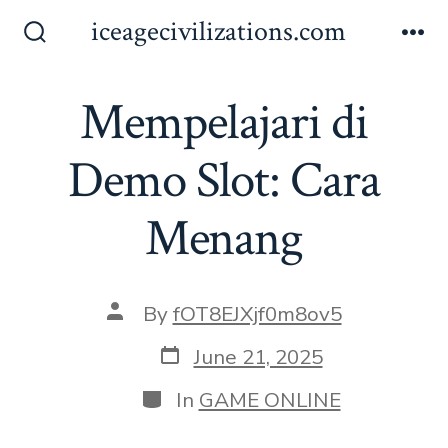
Skip
iceagecivilizations.com
to
Search
Me
Toggle
content
Mempelajari di
Demo Slot: Cara
Menang
Post
By
fOT8EJXjf0m8ov5
author
Post
June 21, 2025
date
Categories
In
GAME ONLINE