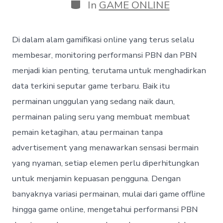
Categories
In
GAME ONLINE
Di dalam alam gamifikasi online yang terus selalu
membesar, monitoring performansi PBN dan PBN
menjadi kian penting, terutama untuk menghadirkan
data terkini seputar game terbaru. Baik itu
permainan unggulan yang sedang naik daun,
permainan paling seru yang membuat membuat
pemain ketagihan, atau permainan tanpa
advertisement yang menawarkan sensasi bermain
yang nyaman, setiap elemen perlu diperhitungkan
untuk menjamin kepuasan pengguna. Dengan
banyaknya variasi permainan, mulai dari game offline
hingga game online, mengetahui performansi PBN