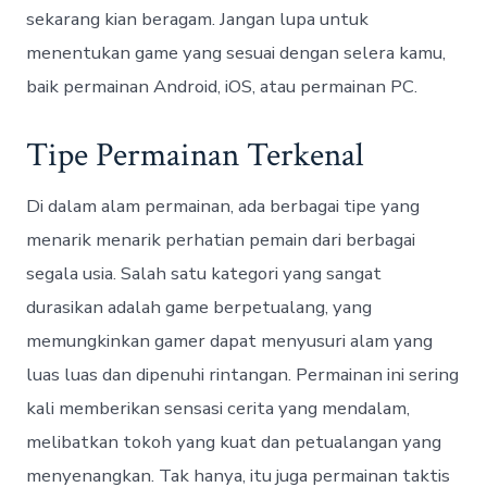
sekarang kian beragam. Jangan lupa untuk
menentukan game yang sesuai dengan selera kamu,
baik permainan Android, iOS, atau permainan PC.
Tipe Permainan Terkenal
Di dalam alam permainan, ada berbagai tipe yang
menarik menarik perhatian pemain dari berbagai
segala usia. Salah satu kategori yang sangat
durasikan adalah game berpetualang, yang
memungkinkan gamer dapat menyusuri alam yang
luas luas dan dipenuhi rintangan. Permainan ini sering
kali memberikan sensasi cerita yang mendalam,
melibatkan tokoh yang kuat dan petualangan yang
menyenangkan. Tak hanya, itu juga permainan taktis