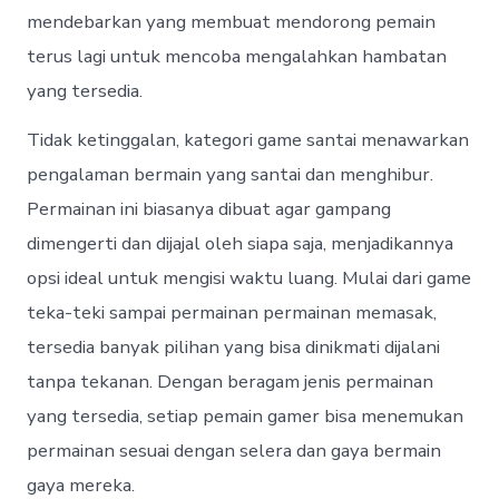
mendebarkan yang membuat mendorong pemain
terus lagi untuk mencoba mengalahkan hambatan
yang tersedia.
Tidak ketinggalan, kategori game santai menawarkan
pengalaman bermain yang santai dan menghibur.
Permainan ini biasanya dibuat agar gampang
dimengerti dan dijajal oleh siapa saja, menjadikannya
opsi ideal untuk mengisi waktu luang. Mulai dari game
teka-teki sampai permainan permainan memasak,
tersedia banyak pilihan yang bisa dinikmati dijalani
tanpa tekanan. Dengan beragam jenis permainan
yang tersedia, setiap pemain gamer bisa menemukan
permainan sesuai dengan selera dan gaya bermain
gaya mereka.