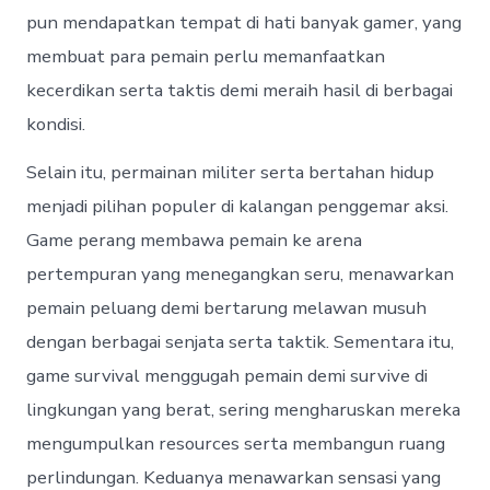
pun mendapatkan tempat di hati banyak gamer, yang
membuat para pemain perlu memanfaatkan
kecerdikan serta taktis demi meraih hasil di berbagai
kondisi.
Selain itu, permainan militer serta bertahan hidup
menjadi pilihan populer di kalangan penggemar aksi.
Game perang membawa pemain ke arena
pertempuran yang menegangkan seru, menawarkan
pemain peluang demi bertarung melawan musuh
dengan berbagai senjata serta taktik. Sementara itu,
game survival menggugah pemain demi survive di
lingkungan yang berat, sering mengharuskan mereka
mengumpulkan resources serta membangun ruang
perlindungan. Keduanya menawarkan sensasi yang