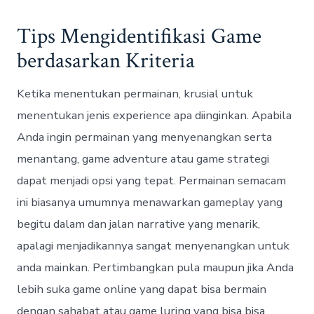
Tips Mengidentifikasi Game
berdasarkan Kriteria
Ketika menentukan permainan, krusial untuk
menentukan jenis experience apa diinginkan. Apabila
Anda ingin permainan yang menyenangkan serta
menantang, game adventure atau game strategi
dapat menjadi opsi yang tepat. Permainan semacam
ini biasanya umumnya menawarkan gameplay yang
begitu dalam dan jalan narrative yang menarik,
apalagi menjadikannya sangat menyenangkan untuk
anda mainkan. Pertimbangkan pula maupun jika Anda
lebih suka game online yang dapat bisa bermain
dengan sahabat atau game luring yang bisa bisa